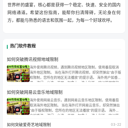
世界杯的盛宴，核心都是获得一个稳定、快速、安全的国内
网络通道。希望这份指南，能帮你扫清障碍，无论身在何
方，都能与熟悉的语言和氛围一起，为每一个好球欢呼。
热门软件教程
如何突破腾讯视频地域限制
海外使用腾讯视频，遇到腾讯视频地区限制，使用番茄取消
海外地区限制。 当在海外打开腾讯视频，却突然弹出“由于版
权限制，您所在的地区无法播放”的提示语。 海外用户如香
港、澳门、台湾、美国、加拿大、澳大利亚、欧洲等国家和
地区时，腾讯视频也会像其他音乐平台一样，出现地区及版
如何突破网易云音乐地域限制
权限制问题，且仅能在中国大陆地区播放。 遇到这个问题的
朋友们，使用番茄回国加速器，即可解决「海外用户收听腾
海外使用网易云音乐，遇到网易云音乐地区限制，使用番茄
讯视频地区版权限制」的问题，无论人在香港、澳门、台
取消海外地区限制。 当在海外打开网易云音乐，却突然弹出
湾、美国、加拿大、澳大利亚、欧洲等国家和地区工作、留
“由于版权限制，您所在的地区无法播放”的提示语。 海外用
学、定居等，都可以使用，不再因地区和版权限制所困扰。
户如香港、澳门、台湾、美国、加拿大、澳大利亚、欧洲等
国家和地区时，网易云音乐也会像其他音乐平台一样，出现
如何突破爱奇艺地域限制
03-22
地区及版权限制问题，且仅能在中国大陆地区播放。 遇到这