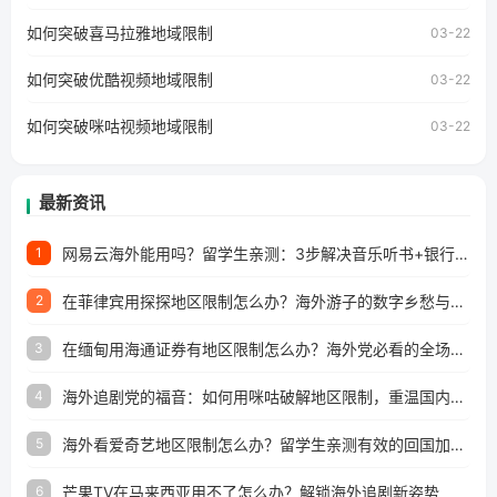
个问题的朋友们，使用番茄回国加速器，即可解决「海外用
如何突破喜马拉雅地域限制
户收听网易云音乐地区版权限制」的问题，无论人在香港、
03-22
澳门、台湾、美国、加拿大、澳大利亚、欧洲等国家和地区
工作、留学、定居等，都可以使用，不再因地区和版权限制
如何突破优酷视频地域限制
03-22
所困扰。
如何突破咪咕视频地域限制
03-22
最新资讯
网易云海外能用吗？留学生亲测：3步解决音乐听书+银行视频地区限制
1
在菲律宾用探探地区限制怎么办？海外游子的数字乡愁与破局之道
2
在缅甸用海通证券有地区限制怎么办？海外党必看的全场景回国加速指南
3
海外追剧党的福音：如何用咪咕破解地区限制，重温国内精彩
4
海外看爱奇艺地区限制怎么办？留学生亲测有效的回国加速器选择指南
5
芒果TV在马来西亚用不了怎么办？解锁海外追剧新姿势
6