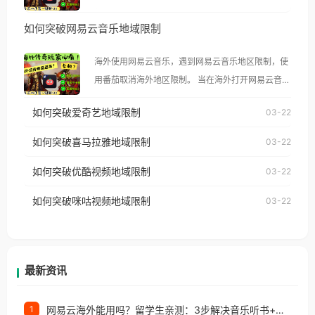
然弹出“由于版权限制，您所在的地区无法播放”的提
如何突破网易云音乐地域限制
示语。 海外用户如香港、澳门、台湾、美国、加拿
大、澳大利亚、欧洲等国家和地区时，腾讯视频也会
海外使用网易云音乐，遇到网易云音乐地区限制，使
像其他音乐平台一样，出现地区及版权限制问题，且
用番茄取消海外地区限制。 当在海外打开网易云音
仅能在中国大陆地区播放。 遇到这个问题的朋友们，
乐，却突然弹出“由于版权限制，您所在的地区无法
使用番茄回国加速器，即可解决「海外用户收听腾讯
如何突破爱奇艺地域限制
03-22
播放”的提示语。 海外用户如香港、澳门、台湾、美
视频地区版权限制」的问题，无论人在香港、澳门、
国、加拿大、澳大利亚、欧洲等国家和地区时，网易
如何突破喜马拉雅地域限制
03-22
台湾、美国、加拿大、澳大利亚、欧洲等国家和地区
云音乐也会像其他音乐平台一样，出现地区及版权限
工作、留学、定居等，都可以使用，不再因地区和版
如何突破优酷视频地域限制
03-22
制问题，且仅能在中国大陆地区播放。 遇到这个问题
权限制所困扰。
的朋友们，使用番茄回国加速器，即可解决「海外用
如何突破咪咕视频地域限制
03-22
户收听网易云音乐地区版权限制」的问题，无论人在
香港、澳门、台湾、美国、加拿大、澳大利亚、欧洲
等国家和地区工作、留学、定居等，都可以使用，不
再因地区和版权限制所困扰。
最新资讯
网易云海外能用吗？留学生亲测：3步解决音乐听书+银行视频地区限制
1