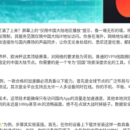
又涌了上来？屏幕上的“仅限中国大陆地区播放”提示，像一堵无形的墙
议限制，其服务范围仅限中国大陆IP地址访问。你身在海外，网络地址被
新连接你与国内赛场的声画同步，让你无论身处纽约、悉尼还是伦敦，都
杯、欧洲杯这类顶级赛事，对网络的要求极为苛刻。普通的VPN线路拥挤
稳定的中国大陆节点。你需要的是一个专为“回国”场景深度优化的工具
为例，一款合格的加速器必须具备以下能力。首先是全球节点的广泛布局
测试。其次是全平台支持且允许一人多设备同时在线。你的手机、平板、
技术。这项技术能确保只有访问国内App的流量走加速通道，其他本地浏
的永远是1080p甚至4K的流畅画面，绝不在点球大战时掉链子。数据
马
”为例，步骤其实很直接。首先，在你的设备上下载并安装这样一款具