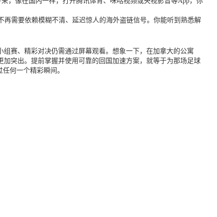
下来，像在国内一样，打开腾讯体育、咪咕视频或央视影音等App，你
都不再需要依赖模糊不清、延迟惊人的海外盗链信号。你能听到熟悉解
的小组赛、精彩对决仍需通过屏幕观看。想象一下，在加拿大的公寓
更加突出。提前掌握并使用可靠的回国加速方案，就等于为那场足球
过任何一个精彩瞬间。