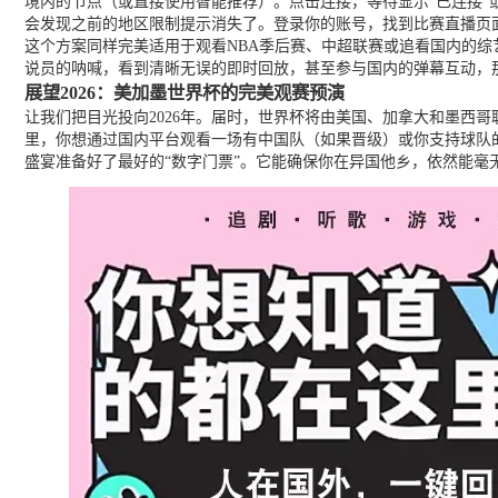
境内的节点（或直接使用智能推荐）。点击连接，等待显示“已连接”
会发现之前的地区限制提示消失了。登录你的账号，找到比赛直播页
这个方案同样完美适用于观看NBA季后赛、中超联赛或追看国内的综
说员的呐喊，看到清晰无误的即时回放，甚至参与国内的弹幕互动，
展望2026：美加墨世界杯的完美观赛预演
让我们把目光投向2026年。届时，世界杯将由美国、加拿大和墨西
里，你想通过国内平台观看一场有中国队（如果晋级）或你支持球队
盛宴准备好了最好的“数字门票”。它能确保你在异国他乡，依然能