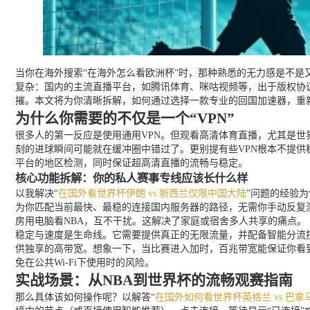
当你在海外搜索“在海外怎么看欧洲杯”时，那种熟悉的无力感是不是
复杂：国内的主流直播平台，如腾讯体育、咪咕视频等，出于版权协
摧。本文将为你清晰拆解，如何通过选择一款专业的回国加速器，重
为什么你需要的不仅是一个“VPN”
很多人的第一反应是使用通用VPN。但观看高清体育直播，尤其是世界
刻的进球瞬间可能就在缓冲圈中错过了。更别提有些VPN根本不提供
平台的地区检测，同时保证超高清直播的流畅与稳定。
核心功能拆解：你的私人赛事专线应该长什么样
以我解决“
在国外看世界杯伊朗 vs 新西兰仅限中国大陆
”问题的经验
为你匹配当前最快、最稳的连接国内服务器的路径，无需你手动反复
房用电脑看NBA，互不干扰。这解决了家庭或宿舍多人共享的痛点。
稳定与速度是生命线。它需要提供真正的无限流量，并配备智能分流
供独享的高带宽。想象一下，当比赛进入加时，百兆带宽能保证你看到
免在公共Wi-Fi下使用时的风险。
实战场景：从NBA到世界杯的流畅观赛指南
那么具体该如何操作呢？以解答“
在国外如何看世界杯英格兰 vs 巴拿