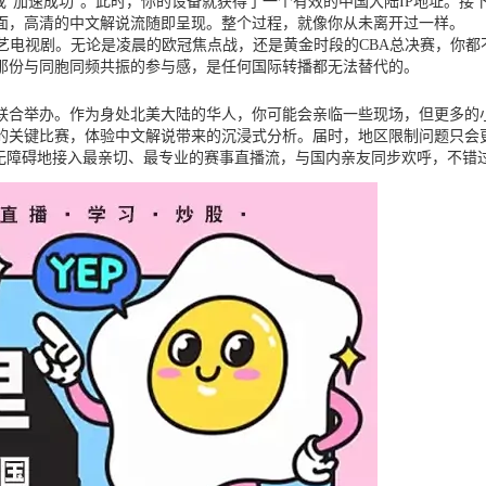
或“加速成功”。此时，你的设备就获得了一个有效的中国大陆IP地址。接
面，高清的中文解说流随即呈现。整个过程，就像你从未离开过一样。
艺电视剧。无论是凌晨的欧冠焦点战，还是黄金时段的CBA总决赛，你
那份与同胞同频共振的参与感，是任何国际转播都无法替代的。
哥联合举办。作为身处北美大陆的华人，你可能会亲临一些现场，但更多
的关键比赛，体验中文解说带来的沉浸式分析。届时，地区限制问题只会
毫无障碍地接入最亲切、最专业的赛事直播流，与国内亲友同步欢呼，不错