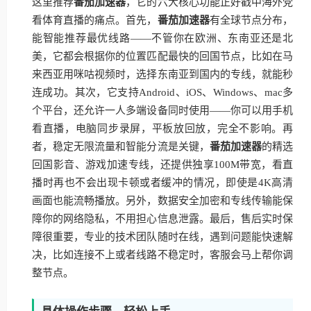
这里推荐
番茄加速器
，它的六大核心功能正好戳中海外党
看体育直播的痛点。首先，
番茄加速器
有全球节点分布，
能智能推荐最优线路——不管你在欧洲、东南亚还是北
美，它都会根据你的位置匹配最快的回国节点，比如在马
来西亚用咪咕视频时，选择东南亚到国内的专线，就能秒
连成功。其次，它支持Android、iOS、Windows、mac多
个平台，还允许一人多端设备同时使用——你可以用手机
看直播，电脑同步录屏，平板放回放，完全不影响。再
者，稳定无限流量和智能分流是关键，
番茄加速器
的精选
回国影音、游戏加速专线，还提供独享100M带宽，看直
播时再也不会出现卡顿或者缓冲的情况，即使是4K高清
画面也能流畅播放。另外，数据安全加密和专线传输能保
障你的网络隐私，不用担心信息泄露。最后，售后实时保
障很重要，专业的技术团队随时在线，遇到问题能快速解
决，比如连接不上或者线路不稳定时，客服会马上帮你调
整节点。