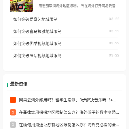
像其他音乐平台一样，出现地区及版权限制问题，且
用番茄取消海外地区限制。 当在海外打开网易云音
仅能在中国大陆地区播放。 遇到这个问题的朋友们，
乐，却突然弹出“由于版权限制，您所在的地区无法
使用番茄回国加速器，即可解决「海外用户收听腾讯
如何突破爱奇艺地域限制
03-22
播放”的提示语。 海外用户如香港、澳门、台湾、美
视频地区版权限制」的问题，无论人在香港、澳门、
国、加拿大、澳大利亚、欧洲等国家和地区时，网易
如何突破喜马拉雅地域限制
03-22
台湾、美国、加拿大、澳大利亚、欧洲等国家和地区
云音乐也会像其他音乐平台一样，出现地区及版权限
工作、留学、定居等，都可以使用，不再因地区和版
如何突破优酷视频地域限制
03-22
制问题，且仅能在中国大陆地区播放。 遇到这个问题
权限制所困扰。
的朋友们，使用番茄回国加速器，即可解决「海外用
如何突破咪咕视频地域限制
03-22
户收听网易云音乐地区版权限制」的问题，无论人在
香港、澳门、台湾、美国、加拿大、澳大利亚、欧洲
等国家和地区工作、留学、定居等，都可以使用，不
再因地区和版权限制所困扰。
最新资讯
网易云海外能用吗？留学生亲测：3步解决音乐听书+银行视频地区限制
1
在菲律宾用探探地区限制怎么办？海外游子的数字乡愁与破局之道
2
在缅甸用海通证券有地区限制怎么办？海外党必看的全场景回国加速指南
3