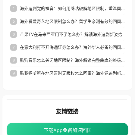
海外追剧党的福音：如何用咪咕破解地区限制，重温国内精彩
4
海外看爱奇艺地区限制怎么办？留学生亲测有效的回国加速器选择指南
5
芒果TV在马来西亚用不了怎么办？解锁海外追剧新姿势
6
在意大利打不开海通证券怎么办？海外华人必备的回国加速指南（附2026世界杯观赛秘籍）
7
酷狗音乐怎么关闭地区限制？海外解锁完整曲库的终极指南
8
酷我畅听所在地区暂时无版权怎么回事？海外党追剧听歌的破局指南
9
友情链接
海外回国加速器
番茄加速器
下载App免费加速回国
下载App免费加速回国