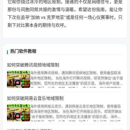
它帮你绕过冰冷的地区限制，接通的不仅是网络信号，更是
那份与同胞同频共振的激情与温暖。希望这份指南，能让你
下次在追寻“加纳 vs 克罗地亚”或是任何一场心仪赛事时，只
剩下对比赛本身的期待与欢呼。
热门软件教程
如何突破腾讯视频地域限制
海外使用腾讯视频，遇到腾讯视频地区限制，使用番茄取消
海外地区限制。 当在海外打开腾讯视频，却突然弹出“由于版
权限制，您所在的地区无法播放”的提示语。 海外用户如香
港、澳门、台湾、美国、加拿大、澳大利亚、欧洲等国家和
地区时，腾讯视频也会像其他音乐平台一样，出现地区及版
如何突破网易云音乐地域限制
权限制问题，且仅能在中国大陆地区播放。 遇到这个问题的
朋友们，使用番茄回国加速器，即可解决「海外用户收听腾
海外使用网易云音乐，遇到网易云音乐地区限制，使用番茄
讯视频地区版权限制」的问题，无论人在香港、澳门、台
取消海外地区限制。 当在海外打开网易云音乐，却突然弹出
湾、美国、加拿大、澳大利亚、欧洲等国家和地区工作、留
“由于版权限制，您所在的地区无法播放”的提示语。 海外用
学、定居等，都可以使用，不再因地区和版权限制所困扰。
户如香港、澳门、台湾、美国、加拿大、澳大利亚、欧洲等
国家和地区时，网易云音乐也会像其他音乐平台一样，出现