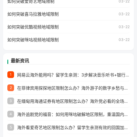
如何突破爱奇艺地域限制
03-22
地区及版权限制问题，且仅能在中国大陆地区播放。 遇到这
个问题的朋友们，使用番茄回国加速器，即可解决「海外用
如何突破喜马拉雅地域限制
户收听网易云音乐地区版权限制」的问题，无论人在香港、
03-22
澳门、台湾、美国、加拿大、澳大利亚、欧洲等国家和地区
工作、留学、定居等，都可以使用，不再因地区和版权限制
如何突破优酷视频地域限制
03-22
所困扰。
如何突破咪咕视频地域限制
03-22
最新资讯
网易云海外能用吗？留学生亲测：3步解决音乐听书+银行视频地区限制
1
在菲律宾用探探地区限制怎么办？海外游子的数字乡愁与破局之道
2
在缅甸用海通证券有地区限制怎么办？海外党必看的全场景回国加速指南
3
海外追剧党的福音：如何用咪咕破解地区限制，重温国内精彩
4
海外看爱奇艺地区限制怎么办？留学生亲测有效的回国加速器选择指南
5