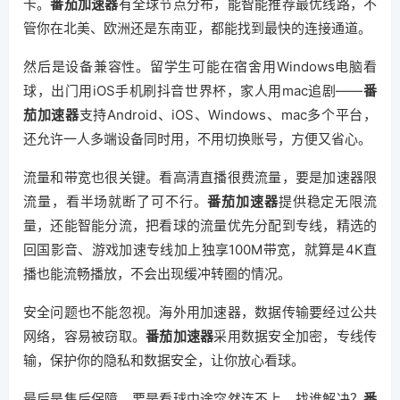
卡。
番茄加速器
有全球节点分布，能智能推荐最优线路，不
管你在北美、欧洲还是东南亚，都能找到最快的连接通道。
然后是设备兼容性。留学生可能在宿舍用Windows电脑看
球，出门用iOS手机刷抖音世界杯，家人用mac追剧——
番
茄加速器
支持Android、iOS、Windows、mac多个平台，
还允许一人多端设备同时用，不用切换账号，方便又省心。
流量和带宽也很关键。看高清直播很费流量，要是加速器限
流量，看半场就断了可不行。
番茄加速器
提供稳定无限流
量，还能智能分流，把看球的流量优先分配到专线，精选的
回国影音、游戏加速专线加上独享100M带宽，就算是4K直
播也能流畅播放，不会出现缓冲转圈的情况。
安全问题也不能忽视。海外用加速器，数据传输要经过公共
网络，容易被窃取。
番茄加速器
采用数据安全加密，专线传
输，保护你的隐私和数据安全，让你放心看球。
最后是售后保障。要是看球中途突然连不上，找谁解决？
番