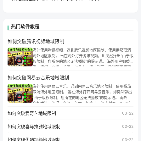
热门软件教程
如何突破腾讯视频地域限制
海外使用腾讯视频，遇到腾讯视频地区限制，使用番茄取消
海外地区限制。 当在海外打开腾讯视频，却突然弹出“由于版
权限制，您所在的地区无法播放”的提示语。 海外用户如香
港、澳门、台湾、美国、加拿大、澳大利亚、欧洲等国家和
地区时，腾讯视频也会像其他音乐平台一样，出现地区及版
如何突破网易云音乐地域限制
权限制问题，且仅能在中国大陆地区播放。 遇到这个问题的
朋友们，使用番茄回国加速器，即可解决「海外用户收听腾
海外使用网易云音乐，遇到网易云音乐地区限制，使用番茄
讯视频地区版权限制」的问题，无论人在香港、澳门、台
取消海外地区限制。 当在海外打开网易云音乐，却突然弹出
湾、美国、加拿大、澳大利亚、欧洲等国家和地区工作、留
“由于版权限制，您所在的地区无法播放”的提示语。 海外用
学、定居等，都可以使用，不再因地区和版权限制所困扰。
户如香港、澳门、台湾、美国、加拿大、澳大利亚、欧洲等
国家和地区时，网易云音乐也会像其他音乐平台一样，出现
如何突破爱奇艺地域限制
03-22
地区及版权限制问题，且仅能在中国大陆地区播放。 遇到这
个问题的朋友们，使用番茄回国加速器，即可解决「海外用
如何突破喜马拉雅地域限制
户收听网易云音乐地区版权限制」的问题，无论人在香港、
03-22
澳门、台湾、美国、加拿大、澳大利亚、欧洲等国家和地区
工作、留学、定居等，都可以使用，不再因地区和版权限制
如何突破优酷视频地域限制
03-22