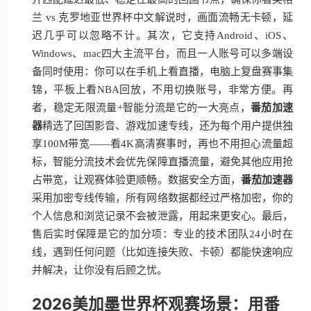
兰 vs 克罗地亚世界杯中文解说时，画面流畅无卡顿，延
迟几乎可以忽略不计。其次，它支持Android、iOS、
Windows、mac四大主流平台，而且一人账号可以多端设
备同时使用：你可以在手机上看直播，电脑上复盘赛事集
锦，平板上看NBA回放，不用切换账号，非常方便。再
者，稳定无限流量+智能分流是它的一大亮点，
番茄加速
器
精选了回国影音、游戏加速专线，还为每个用户提供独
享100M带宽——看4K高清赛事时，再也不用担心流量超
标，智能分流技术会优先保障直播流量，避免其他应用抢
占带宽，让观赛体验更顺畅。数据安全方面，
番茄加速器
采用加密专线传输，所有网络数据都经过严格加密，你的
个人信息和浏览记录不会被泄露，用起来更安心。最后，
售后实时保障是它的加分项：专业的技术团队24小时在
线，遇到任何问题（比如连接失败、卡顿）都能快速响应
并解决，让你没有后顾之忧。
2026美加墨世界杯观赛场景：用番