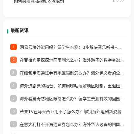
如何突破咪咕视频地域限制
03-22
户收听网易云音乐地区版权限制」的问题，无论人在
香港、澳门、台湾、美国、加拿大、澳大利亚、欧洲
等国家和地区工作、留学、定居等，都可以使用，不
再因地区和版权限制所困扰。
最新资讯
网易云海外能用吗？留学生亲测：3步解决音乐听书+银行视频地区限制
1
在菲律宾用探探地区限制怎么办？海外游子的数字乡愁与破局之道
2
在缅甸用海通证券有地区限制怎么办？海外党必看的全场景回国加速指南
3
海外追剧党的福音：如何用咪咕破解地区限制，重温国内精彩
4
海外看爱奇艺地区限制怎么办？留学生亲测有效的回国加速器选择指南
5
芒果TV在马来西亚用不了怎么办？解锁海外追剧新姿势
6
在意大利打不开海通证券怎么办？海外华人必备的回国加速指南（附2026世界杯观赛秘籍）
7