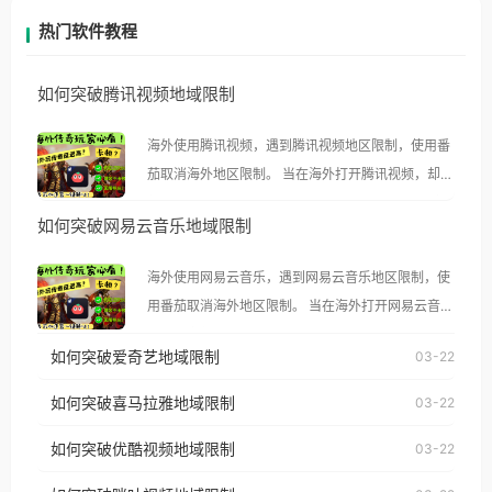
热门软件教程
如何突破腾讯视频地域限制
海外使用腾讯视频，遇到腾讯视频地区限制，使用番
茄取消海外地区限制。 当在海外打开腾讯视频，却突
然弹出“由于版权限制，您所在的地区无法播放”的提
如何突破网易云音乐地域限制
示语。 海外用户如香港、澳门、台湾、美国、加拿
大、澳大利亚、欧洲等国家和地区时，腾讯视频也会
海外使用网易云音乐，遇到网易云音乐地区限制，使
像其他音乐平台一样，出现地区及版权限制问题，且
用番茄取消海外地区限制。 当在海外打开网易云音
仅能在中国大陆地区播放。 遇到这个问题的朋友们，
乐，却突然弹出“由于版权限制，您所在的地区无法
使用番茄回国加速器，即可解决「海外用户收听腾讯
如何突破爱奇艺地域限制
03-22
播放”的提示语。 海外用户如香港、澳门、台湾、美
视频地区版权限制」的问题，无论人在香港、澳门、
国、加拿大、澳大利亚、欧洲等国家和地区时，网易
如何突破喜马拉雅地域限制
03-22
台湾、美国、加拿大、澳大利亚、欧洲等国家和地区
云音乐也会像其他音乐平台一样，出现地区及版权限
工作、留学、定居等，都可以使用，不再因地区和版
如何突破优酷视频地域限制
03-22
制问题，且仅能在中国大陆地区播放。 遇到这个问题
权限制所困扰。
的朋友们，使用番茄回国加速器，即可解决「海外用