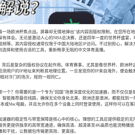
看一场欧洲杯焦点战。屏幕却无情地弹出“该内容因版权限制，在您所在地
深有体会。无论是激动人心的NBA总决赛，还是四年一度的世界杯盛宴，
视频等，其内容授权通常仅限于中国大陆地区IP访问。不过别担心，解决
何选择和使用合适的工具，重新畅享无阻的中文体育直播。
，背后是复杂的版权协议在起作用。体育赛事，尤其是像世界杯、欧洲杯
测用户的IP地址来判断其地理位置。一旦发现你的IP来自海外，便会触
相对冷门的场次，规则一视同仁。
一个？你需要的是一个专为“回国”场景深度优化的加速器，而不仅仅是
，智能推荐最优线路，确保无论你身处北美、欧洲还是澳洲，都能找到一
ws笔记本或Mac电脑，并且允许你在多个设备上同时登录使用，这样你可以
加速器的稳定性与带宽保障是核心中的核心。理想的工具应提供稳定的无
服务更提供独享的高带宽通道，确保高清、超清甚至4K画质也能流畅播
堵和干扰，让数据包传输更高效、更直接。