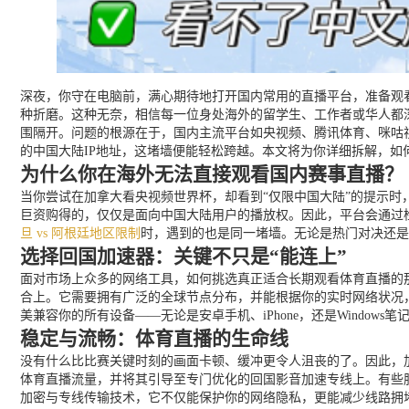
深夜，你守在电脑前，满心期待地打开国内常用的直播平台，准备观
种折磨。这种无奈，相信每一位身处海外的留学生、工作者或华人都
围隔开。问题的根源在于，国内主流平台如央视频、腾讯体育、咪咕
的中国大陆IP地址，这堵墙便能轻松跨越。本文将为你详细拆解，如
为什么你在海外无法直接观看国内赛事直播？
当你尝试在加拿大看央视频世界杯，却看到“仅限中国大陆”的提示时
巨资购得的，仅仅是面向中国大陆用户的播放权。因此，平台会通过检
旦 vs 阿根廷地区限制
时，遇到的也是同一堵墙。无论是热门对决还是
选择回国加速器：关键不只是“能连上”
面对市场上众多的网络工具，如何挑选真正适合长期观看体育直播的那
合上。它需要拥有广泛的全球节点分布，并能根据你的实时网络状况
美兼容你的所有设备——无论是安卓手机、iPhone，还是Windo
稳定与流畅：体育直播的生命线
没有什么比比赛关键时刻的画面卡顿、缓冲更令人沮丧的了。因此，
体育直播流量，并将其引导至专门优化的回国影音加速专线上。有些
加密与专线传输技术，它不仅能保护你的网络隐私，更能减少线路拥