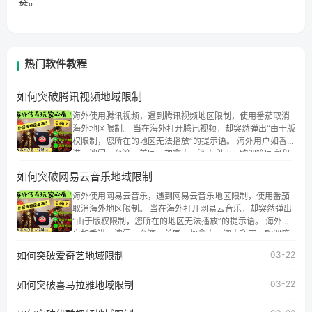
赛。
热门软件教程
如何突破腾讯视频地域限制
海外使用腾讯视频，遇到腾讯视频地区限制，使用番茄取消
海外地区限制。 当在海外打开腾讯视频，却突然弹出“由于版
权限制，您所在的地区无法播放”的提示语。 海外用户如香
港、澳门、台湾、美国、加拿大、澳大利亚、欧洲等国家和
地区时，腾讯视频也会像其他音乐平台一样，出现地区及版
如何突破网易云音乐地域限制
权限制问题，且仅能在中国大陆地区播放。 遇到这个问题的
朋友们，使用番茄回国加速器，即可解决「海外用户收听腾
海外使用网易云音乐，遇到网易云音乐地区限制，使用番茄
讯视频地区版权限制」的问题，无论人在香港、澳门、台
取消海外地区限制。 当在海外打开网易云音乐，却突然弹出
湾、美国、加拿大、澳大利亚、欧洲等国家和地区工作、留
“由于版权限制，您所在的地区无法播放”的提示语。 海外用
学、定居等，都可以使用，不再因地区和版权限制所困扰。
户如香港、澳门、台湾、美国、加拿大、澳大利亚、欧洲等
国家和地区时，网易云音乐也会像其他音乐平台一样，出现
如何突破爱奇艺地域限制
03-22
地区及版权限制问题，且仅能在中国大陆地区播放。 遇到这
个问题的朋友们，使用番茄回国加速器，即可解决「海外用
如何突破喜马拉雅地域限制
户收听网易云音乐地区版权限制」的问题，无论人在香港、
03-22
澳门、台湾、美国、加拿大、澳大利亚、欧洲等国家和地区
工作、留学、定居等，都可以使用，不再因地区和版权限制