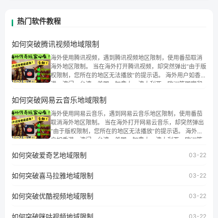
热门软件教程
如何突破腾讯视频地域限制
海外使用腾讯视频，遇到腾讯视频地区限制，使用番茄取消
海外地区限制。 当在海外打开腾讯视频，却突然弹出“由于版
权限制，您所在的地区无法播放”的提示语。 海外用户如香
港、澳门、台湾、美国、加拿大、澳大利亚、欧洲等国家和
地区时，腾讯视频也会像其他音乐平台一样，出现地区及版
如何突破网易云音乐地域限制
权限制问题，且仅能在中国大陆地区播放。 遇到这个问题的
朋友们，使用番茄回国加速器，即可解决「海外用户收听腾
海外使用网易云音乐，遇到网易云音乐地区限制，使用番茄
讯视频地区版权限制」的问题，无论人在香港、澳门、台
取消海外地区限制。 当在海外打开网易云音乐，却突然弹出
湾、美国、加拿大、澳大利亚、欧洲等国家和地区工作、留
“由于版权限制，您所在的地区无法播放”的提示语。 海外用
学、定居等，都可以使用，不再因地区和版权限制所困扰。
户如香港、澳门、台湾、美国、加拿大、澳大利亚、欧洲等
国家和地区时，网易云音乐也会像其他音乐平台一样，出现
如何突破爱奇艺地域限制
03-22
地区及版权限制问题，且仅能在中国大陆地区播放。 遇到这
个问题的朋友们，使用番茄回国加速器，即可解决「海外用
如何突破喜马拉雅地域限制
户收听网易云音乐地区版权限制」的问题，无论人在香港、
03-22
澳门、台湾、美国、加拿大、澳大利亚、欧洲等国家和地区
工作、留学、定居等，都可以使用，不再因地区和版权限制
如何突破优酷视频地域限制
03-22
所困扰。
如何突破咪咕视频地域限制
03-22