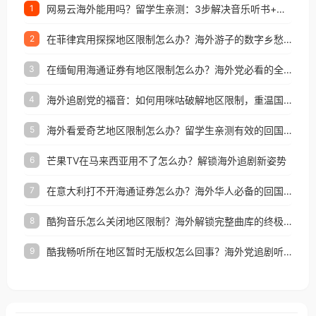
网易云海外能用吗？留学生亲测：3步解决音乐听书+银行视频地区限制
1
在菲律宾用探探地区限制怎么办？海外游子的数字乡愁与破局之道
2
在缅甸用海通证券有地区限制怎么办？海外党必看的全场景回国加速指南
3
海外追剧党的福音：如何用咪咕破解地区限制，重温国内精彩
4
海外看爱奇艺地区限制怎么办？留学生亲测有效的回国加速器选择指南
5
芒果TV在马来西亚用不了怎么办？解锁海外追剧新姿势
6
在意大利打不开海通证券怎么办？海外华人必备的回国加速指南（附2026世界杯观赛秘籍）
7
酷狗音乐怎么关闭地区限制？海外解锁完整曲库的终极指南
8
酷我畅听所在地区暂时无版权怎么回事？海外党追剧听歌的破局指南
9