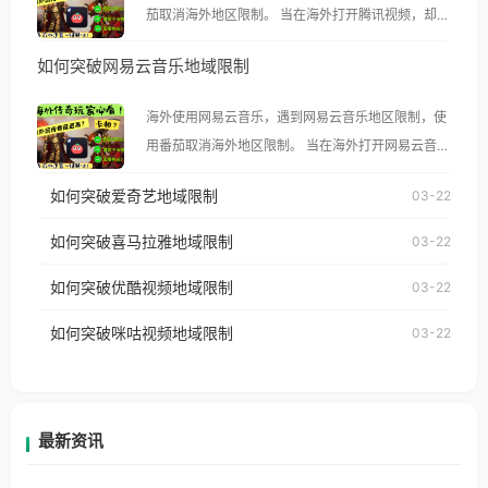
茄取消海外地区限制。 当在海外打开腾讯视频，却突
然弹出“由于版权限制，您所在的地区无法播放”的提
如何突破网易云音乐地域限制
示语。 海外用户如香港、澳门、台湾、美国、加拿
大、澳大利亚、欧洲等国家和地区时，腾讯视频也会
海外使用网易云音乐，遇到网易云音乐地区限制，使
像其他音乐平台一样，出现地区及版权限制问题，且
用番茄取消海外地区限制。 当在海外打开网易云音
仅能在中国大陆地区播放。 遇到这个问题的朋友们，
乐，却突然弹出“由于版权限制，您所在的地区无法
使用番茄回国加速器，即可解决「海外用户收听腾讯
如何突破爱奇艺地域限制
03-22
播放”的提示语。 海外用户如香港、澳门、台湾、美
视频地区版权限制」的问题，无论人在香港、澳门、
国、加拿大、澳大利亚、欧洲等国家和地区时，网易
如何突破喜马拉雅地域限制
03-22
台湾、美国、加拿大、澳大利亚、欧洲等国家和地区
云音乐也会像其他音乐平台一样，出现地区及版权限
工作、留学、定居等，都可以使用，不再因地区和版
如何突破优酷视频地域限制
03-22
制问题，且仅能在中国大陆地区播放。 遇到这个问题
权限制所困扰。
的朋友们，使用番茄回国加速器，即可解决「海外用
如何突破咪咕视频地域限制
03-22
户收听网易云音乐地区版权限制」的问题，无论人在
香港、澳门、台湾、美国、加拿大、澳大利亚、欧洲
等国家和地区工作、留学、定居等，都可以使用，不
再因地区和版权限制所困扰。
最新资讯