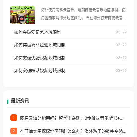
大、澳大利亚、欧洲等国家和地区时，腾讯视频也会
海外使用网易云音乐，遇到网易云音乐地区限制，使
像其他音乐平台一样，出现地区及版权限制问题，且
用番茄取消海外地区限制。 当在海外打开网易云音
仅能在中国大陆地区播放。 遇到这个问题的朋友们，
乐，却突然弹出“由于版权限制，您所在的地区无法
使用番茄回国加速器，即可解决「海外用户收听腾讯
如何突破爱奇艺地域限制
03-22
播放”的提示语。 海外用户如香港、澳门、台湾、美
视频地区版权限制」的问题，无论人在香港、澳门、
国、加拿大、澳大利亚、欧洲等国家和地区时，网易
如何突破喜马拉雅地域限制
03-22
台湾、美国、加拿大、澳大利亚、欧洲等国家和地区
云音乐也会像其他音乐平台一样，出现地区及版权限
工作、留学、定居等，都可以使用，不再因地区和版
如何突破优酷视频地域限制
03-22
制问题，且仅能在中国大陆地区播放。 遇到这个问题
权限制所困扰。
的朋友们，使用番茄回国加速器，即可解决「海外用
如何突破咪咕视频地域限制
03-22
户收听网易云音乐地区版权限制」的问题，无论人在
香港、澳门、台湾、美国、加拿大、澳大利亚、欧洲
等国家和地区工作、留学、定居等，都可以使用，不
再因地区和版权限制所困扰。
最新资讯
网易云海外能用吗？留学生亲测：3步解决音乐听书+银行视频地区限制
1
在菲律宾用探探地区限制怎么办？海外游子的数字乡愁与破局之道
2