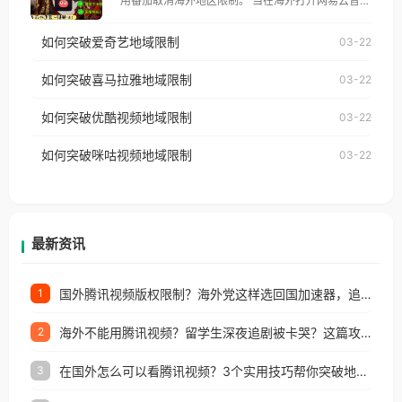
用番茄取消海外地区限制。 当在海外打开网易云音
仅能在中国大陆地区播放。 遇到这个问题的朋友们，
乐，却突然弹出“由于版权限制，您所在的地区无法
使用番茄回国加速器，即可解决「海外用户收听腾讯
如何突破爱奇艺地域限制
03-22
播放”的提示语。 海外用户如香港、澳门、台湾、美
视频地区版权限制」的问题，无论人在香港、澳门、
国、加拿大、澳大利亚、欧洲等国家和地区时，网易
如何突破喜马拉雅地域限制
03-22
台湾、美国、加拿大、澳大利亚、欧洲等国家和地区
云音乐也会像其他音乐平台一样，出现地区及版权限
工作、留学、定居等，都可以使用，不再因地区和版
如何突破优酷视频地域限制
03-22
制问题，且仅能在中国大陆地区播放。 遇到这个问题
权限制所困扰。
的朋友们，使用番茄回国加速器，即可解决「海外用
如何突破咪咕视频地域限制
03-22
户收听网易云音乐地区版权限制」的问题，无论人在
香港、澳门、台湾、美国、加拿大、澳大利亚、欧洲
等国家和地区工作、留学、定居等，都可以使用，不
再因地区和版权限制所困扰。
最新资讯
国外腾讯视频版权限制？海外党这样选回国加速器，追剧听歌办事全搞定
1
海外不能用腾讯视频？留学生深夜追剧被卡哭？这篇攻略帮你一键回国看剧听歌
2
在国外怎么可以看腾讯视频？3个实用技巧帮你突破地域限制（附避坑指南）
3