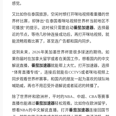
感觉。
又比如你在泰国旅游，空闲时想打开咪咕视频看重播的世
界杯比赛，却弹出“在泰国看咪咕视频世界杯当前地区不
可播放”的提示。这时候只需要启动
番茄加速器
，选择最
近的节点，等待几秒钟连接成功后，再打开咪咕视频，就
能流畅观看比赛了，甚至连广告都和国内同步。
说到未来，2026年美加墨世界杯是很多球迷的期待。如
果你届时在加拿大留学或者在美国工作，想看国内的中文
解说直播，
番茄加速器
就能帮上大忙。打开加速器，选择
“体育直播专线”，连接后就能在CCTV5或者咪咕视频上
同步观看世界杯赛事，和国内的朋友一起为喜欢的球队呐
喊助威，再也不用忍受外语解说或者延迟的转播了。
除了世界杯和欧洲杯，平时的NBA、中超、CBA等赛事
直播也能通过
番茄加速器
轻松观看。比如你在欧洲留学，
想看NBA的中文解说直播，打开
番茄加速器
连接回国节