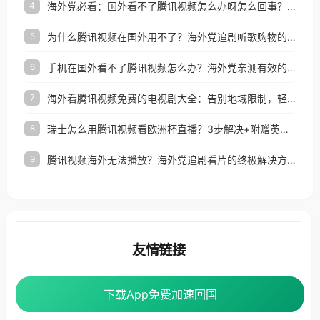
海外党必看：国外看不了腾讯视频怎么办呀怎么回事？3步解决地区限制
4
为什么腾讯视频在国外用不了？海外党追剧听歌购物的终极解决方案
5
手机在国外看不了腾讯视频怎么办？海外党亲测有效的追剧自由指南
6
海外看腾讯视频免费的电视剧大全：告别地域限制，轻松追剧的实用指南
7
瑞士怎么用腾讯视频看欧洲杯直播？3步解决+附赠英国多米音乐爱奇艺省钱攻略
8
腾讯视频海外无法播放？海外党追剧看片的终极解决方案来了
9
友情链接
番茄加速器
下载App免费加速回国
下载App免费加速回国