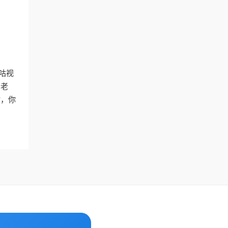
咕视
的老
时，你