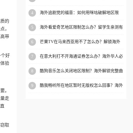
必看的全场景回国加速指南
洲等国家和地区工作、留
海外追剧党的福音：如何用咪咕破解地区限
4
学、定居等，都可以使用，
制，重温国内精彩
品质的
不再因地区和版权限制所困
海外看爱奇艺地区限制怎么办？留学生亲测有
5
节点，
扰。
效的回国加速器选择指南
、高带
芒果TV在马来西亚用不了怎么办？解锁海外
6
追剧新姿势
一个好
在意大利打不开海通证券怎么办？海外华人必
7
备的回国加速指南（附2026世界杯观赛秘籍）
赛体验
酷狗音乐怎么关闭地区限制？海外解锁完整曲
8
库的终极指南
酷我畅听所在地区暂时无版权怎么回事？海外
9
重要。
党追剧听歌的破局指南
流量走
清直
被窃取