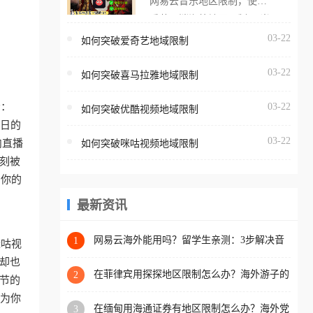
网易云音乐地区限制，使用
海外用户如香港、澳门、台
番茄取消海外地区限制。 当
湾、美国、加拿大、澳大利
在海外打开网易云音乐，却
03-22
如何突破爱奇艺地域限制
亚、欧洲等国家和地区时，
突然弹出“由于版权限制，您
腾讯视频也会像其他音乐平
03-22
所在的地区无法播放”的提示
如何突破喜马拉雅地域限制
台一样，出现地区及版权限
语。 海外用户如香港、澳
制问题，且仅能在中国大陆
示：
03-22
如何突破优酷视频地域限制
门、台湾、美国、加拿大、
地区播放。 遇到这个问题的
平日的
澳大利亚、欧洲等国家和地
朋友们，使用番茄回国加速
03-22
内直播
如何突破咪咕视频地域限制
区时，网易云音乐也会像其
器，即可解决「海外用户收
刻被
他音乐平台一样，出现地区
听腾讯视频地区版权限制」
回你的
及版权限制问题，且仅能在
的问题，无论人在香港、澳
中国大陆地区播放。 遇到这
最新资讯
门、台湾、美国、加拿大、
个问题的朋友们，使用番茄
澳大利亚、欧洲等国家和地
回国加速器，即可解决「海
网易云海外能用吗？留学生亲测：3步解决音
1
咪咕视
区工作、留学、定居等，都
乐听书+银行视频地区限制
外用户收听网易云音乐地区
却也
可以使用，不再因地区和版
版权限制」的问题，无论人
在菲律宾用探探地区限制怎么办？海外游子的
2
节的
权限制所困扰。
数字乡愁与破局之道
在香港、澳门、台湾、美
认为你
在缅甸用海通证券有地区限制怎么办？海外党
3
国、加拿大、澳大利亚、欧