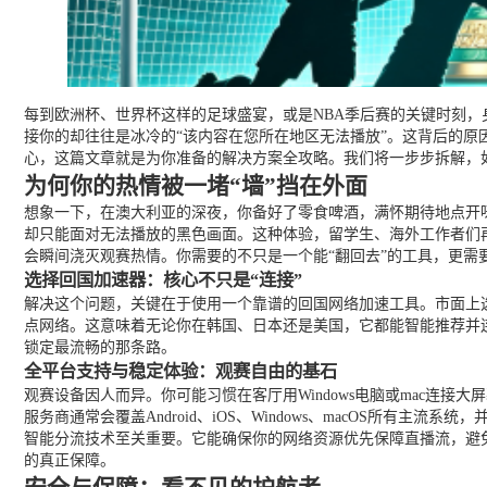
每到欧洲杯、世界杯这样的足球盛宴，或是NBA季后赛的关键时刻
接你的却往往是冰冷的“该内容在您所在地区无法播放”。这背后的原
心，这篇文章就是为你准备的解决方案全攻略。我们将一步步拆解，
为何你的热情被一堵“墙”挡在外面
想象一下，在澳大利亚的深夜，你备好了零食啤酒，满怀期待地点开
却只能面对无法播放的黑色画面。这种体验，留学生、海外工作者们再
会瞬间浇灭观赛热情。你需要的不只是一个能“翻回去”的工具，更需
选择回国加速器：核心不只是“连接”
解决这个问题，关键在于使用一个靠谱的回国网络加速工具。市面上
点网络。这意味着无论你在韩国、日本还是美国，它都能智能推荐并
锁定最流畅的那条路。
全平台支持与稳定体验：观赛自由的基石
观赛设备因人而异。你可能习惯在客厅用Windows电脑或mac连
服务商通常会覆盖Android、iOS、Windows、macOS
智能分流技术至关重要。它能确保你的网络资源优先保障直播流，避
的真正保障。