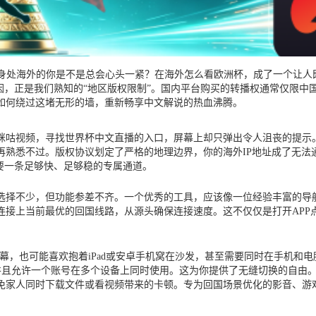
，身处海外的你是不是总会心头一紧？在海外怎么看欧洲杯，成了一个让人
因，正是我们熟知的“地区版权限制”。国内平台购买的转播权通常仅限中
如何绕过这堵无形的墙，重新畅享中文解说的热血沸腾。
咪咕视频，寻找世界杯中文直播的入口，屏幕上却只弹出令人沮丧的提示
熟悉不过。版权协议划定了严格的地理边界，你的海外IP地址成了无法
要一条足够快、足够稳的专属通道。
选择不少，但功能参差不齐。一个优秀的工具，应该像一位经验丰富的导
连接上当前最优的回国线路，从源头确保连接速度。这不仅仅是打开APP
接大屏幕，也可能喜欢抱着iPad或安卓手机窝在沙发，甚至需要同时在手机
所有主流系统，并且允许一个账号在多个设备上同时使用。这为你提供了无缝切换
免家人同时下载文件或看视频带来的卡顿。专为回国场景优化的影音、游