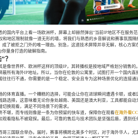
的国内平台上看一场欧洲杯，屏幕上却赫然弹出“当前IP地区不在服务
版权和地区限制就像一道无形的墙，将我们与熟悉的乡音解说和赛事氛围隔
址，成了被拒之门外的唯一理由。别急，这道技术屏障并非无解，核心方案
为你量身打造的破解指南。
”？
其是像世界杯、欧洲杯这样的顶级IP，其转播权是按地域严格划分销售的
屏蔽所有海外IP地址。所以，当你在伦敦的公寓里，试图打开一个国内直
国往往行不通，你需要的是一个稳定、安全且专为这种场景优化的连接通
畅的体育直播。一个糟糕的选择，可能会让你在进球瞬间遭遇卡顿，或者因
线路选择，这意味着无论你身处越南、美国还是澳大利亚，工具都能自动
缝切换观看，满足不同场景下的需求。
挤不堪，而专线则像是一条为你预留的快车道，保障你在观看
在海外看C
和观看隐私不被窥探。最后，可靠的售后与技术团队是坚强后盾，遇到任
墨西哥三国联合举办。届时，赛事将横跨北美多个时区，对于海外华人，