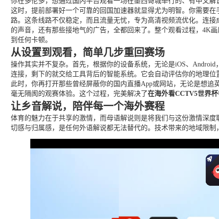
你在多伦多，想通过国内平台观看一场在墨西哥城举行的、有中文解说
这时，提前部署好一个可靠的回国加速器就显得尤为明智。你需要在
路。这条线路不仅稳定，而且流量无忧，专为高清视频流优化。连接成
的声音，还有那些接地气的广告，全都回来了。整个观看过程，4K
到任何卡顿。
从设置到观看，简单几步重回赛场
操作其实并不复杂。首先，根据你的设备系统，无论是iOS、Androi
连接，剩下的就交给工具背后的智能系统。它会自动评估你的地理位
此时，你再打开那些曾经屏蔽你的国内直播App或网站，无论是想追
毫无隔阂的观赛体验。这个过程，完美解决了
在海外看CCTV5世界
让乡音解说，陪伴每一个海外赛程
体育的魅力在于共享的激情，而母语解说则是将我们与这份激情深度
切感与归属感，是任何外语解说都无法替代的。技术带来的地域限制