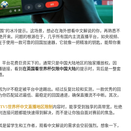
范围”的冰冷提示。这场景，想必在海外想看中文解说的你，再熟悉不
绝开来。问题的根源在于，几乎所有国内主流直播平台，如央视频、
在于使用一款可靠的回国加速器，它就像一把精准的钥匙，能帮你重
。平台花费巨资买下的，通常只是中国大陆地区的独家播放权。因
播链接，看到
在英国看世界杯仅限中国大陆
的提示时，背后是一整套
道。
为IP不稳定被平台中途踢出。经过反复比较和实测，一款优秀的回
为你匹配延迟最低、最稳定的回国通道，确保直播流不中断。其次，
CTV5世界杯中文直播地区限制
内容时，能享受到独享的高带宽，杜绝
何连接问题都能快速得到解决，而不是让你独自面对赛前的焦急。
尤其是留学生和工作者，观看中文解说的需求会空前强烈。想象一下，