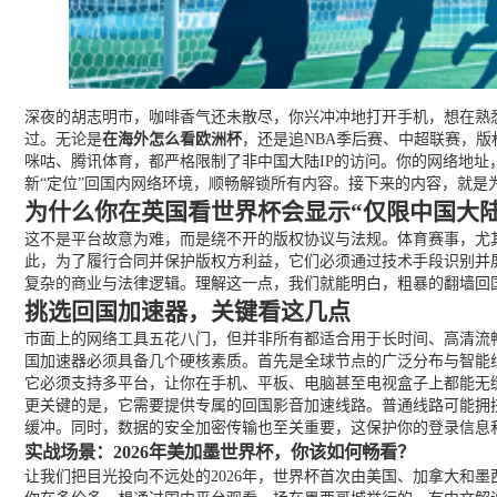
深夜的胡志明市，咖啡香气还未散尽，你兴冲冲地打开手机，想在熟悉
过。无论是
在海外怎么看欧洲杯
，还是追NBA季后赛、中超联赛，
咪咕、腾讯体育，都严格限制了非中国大陆IP的访问。你的网络地
新“定位”回国内网络环境，顺畅解锁所有内容。接下来的内容，就是
为什么你在英国看世界杯会显示“仅限中国大陆
这不是平台故意为难，而是绕不开的版权协议与法规。体育赛事，尤
此，为了履行合同并保护版权方利益，它们必须通过技术手段识别并
复杂的商业与法律逻辑。理解这一点，我们就能明白，粗暴的翻墙回
挑选回国加速器，关键看这几点
市面上的网络工具五花八门，但并非所有都适合用于长时间、高清流
国加速器必须具备几个硬核素质。首先是全球节点的广泛分布与智能
它必须支持多平台，让你在手机、平板、电脑甚至电视盒子上都能无
更关键的是，它需要提供专属的回国影音加速线路。普通线路可能拥
缓冲。同时，数据的安全加密传输也至关重要，这保护你的登录信息
实战场景：2026年美加墨世界杯，你该如何畅看？
让我们把目光投向不远处的2026年，世界杯首次由美国、加拿大和