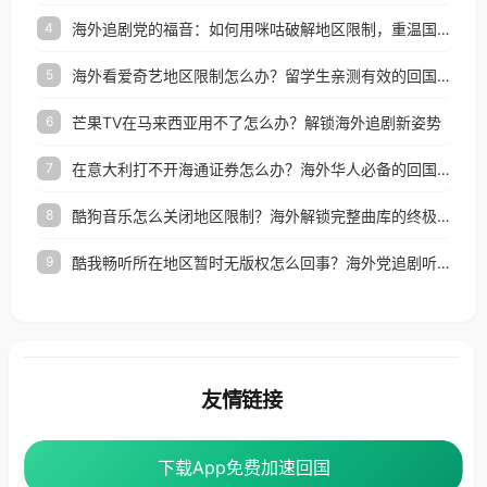
海外追剧党的福音：如何用咪咕破解地区限制，重温国内精彩
4
海外看爱奇艺地区限制怎么办？留学生亲测有效的回国加速器选择指南
5
芒果TV在马来西亚用不了怎么办？解锁海外追剧新姿势
6
在意大利打不开海通证券怎么办？海外华人必备的回国加速指南（附2026世界杯观赛秘籍）
7
酷狗音乐怎么关闭地区限制？海外解锁完整曲库的终极指南
8
酷我畅听所在地区暂时无版权怎么回事？海外党追剧听歌的破局指南
9
友情链接
海外回国加速器
番茄加速器
下载App免费加速回国
下载App免费加速回国