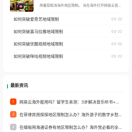
像其他音乐平台一样，出现地区及版权限制问题，且
用番茄取消海外地区限制。 当在海外打开网易云音
仅能在中国大陆地区播放。 遇到这个问题的朋友们，
乐，却突然弹出“由于版权限制，您所在的地区无法
使用番茄回国加速器，即可解决「海外用户收听腾讯
如何突破爱奇艺地域限制
03-22
播放”的提示语。 海外用户如香港、澳门、台湾、美
视频地区版权限制」的问题，无论人在香港、澳门、
国、加拿大、澳大利亚、欧洲等国家和地区时，网易
如何突破喜马拉雅地域限制
03-22
台湾、美国、加拿大、澳大利亚、欧洲等国家和地区
云音乐也会像其他音乐平台一样，出现地区及版权限
工作、留学、定居等，都可以使用，不再因地区和版
如何突破优酷视频地域限制
03-22
制问题，且仅能在中国大陆地区播放。 遇到这个问题
权限制所困扰。
的朋友们，使用番茄回国加速器，即可解决「海外用
如何突破咪咕视频地域限制
03-22
户收听网易云音乐地区版权限制」的问题，无论人在
香港、澳门、台湾、美国、加拿大、澳大利亚、欧洲
等国家和地区工作、留学、定居等，都可以使用，不
再因地区和版权限制所困扰。
最新资讯
网易云海外能用吗？留学生亲测：3步解决音乐听书+银行视频地区限制
1
在菲律宾用探探地区限制怎么办？海外游子的数字乡愁与破局之道
2
在缅甸用海通证券有地区限制怎么办？海外党必看的全场景回国加速指南
3