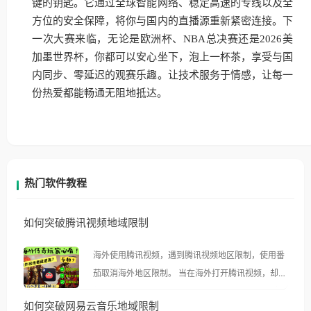
键的钥匙。它通过全球智能网络、稳定高速的专线以及全
方位的安全保障，将你与国内的直播源重新紧密连接。下
一次大赛来临，无论是欧洲杯、NBA总决赛还是2026美
加墨世界杯，你都可以安心坐下，泡上一杯茶，享受与国
内同步、零延迟的观赛乐趣。让技术服务于情感，让每一
份热爱都能畅通无阻地抵达。
热门软件教程
如何突破腾讯视频地域限制
海外使用腾讯视频，遇到腾讯视频地区限制，使用番
茄取消海外地区限制。 当在海外打开腾讯视频，却突
然弹出“由于版权限制，您所在的地区无法播放”的提
如何突破网易云音乐地域限制
示语。 海外用户如香港、澳门、台湾、美国、加拿