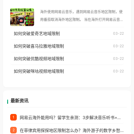
大、澳大利亚、欧洲等国家和地区时，腾讯视频也会
海外使用网易云音乐，遇到网易云音乐地区限制，使
像其他音乐平台一样，出现地区及版权限制问题，且
用番茄取消海外地区限制。 当在海外打开网易云音
仅能在中国大陆地区播放。 遇到这个问题的朋友们，
乐，却突然弹出“由于版权限制，您所在的地区无法
使用番茄回国加速器，即可解决「海外用户收听腾讯
如何突破爱奇艺地域限制
03-22
播放”的提示语。 海外用户如香港、澳门、台湾、美
视频地区版权限制」的问题，无论人在香港、澳门、
国、加拿大、澳大利亚、欧洲等国家和地区时，网易
如何突破喜马拉雅地域限制
03-22
台湾、美国、加拿大、澳大利亚、欧洲等国家和地区
云音乐也会像其他音乐平台一样，出现地区及版权限
工作、留学、定居等，都可以使用，不再因地区和版
如何突破优酷视频地域限制
03-22
制问题，且仅能在中国大陆地区播放。 遇到这个问题
权限制所困扰。
的朋友们，使用番茄回国加速器，即可解决「海外用
如何突破咪咕视频地域限制
03-22
户收听网易云音乐地区版权限制」的问题，无论人在
香港、澳门、台湾、美国、加拿大、澳大利亚、欧洲
等国家和地区工作、留学、定居等，都可以使用，不
再因地区和版权限制所困扰。
最新资讯
网易云海外能用吗？留学生亲测：3步解决音乐听书+银行视频地区限制
1
在菲律宾用探探地区限制怎么办？海外游子的数字乡愁与破局之道
2