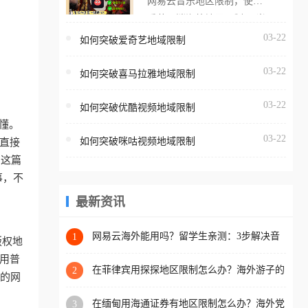
网易云音乐地区限制，使用
海外用户如香港、澳门、台
番茄取消海外地区限制。 当
湾、美国、加拿大、澳大利
在海外打开网易云音乐，却
03-22
如何突破爱奇艺地域限制
亚、欧洲等国家和地区时，
突然弹出“由于版权限制，您
腾讯视频也会像其他音乐平
03-22
所在的地区无法播放”的提示
如何突破喜马拉雅地域限制
台一样，出现地区及版权限
语。 海外用户如香港、澳
制问题，且仅能在中国大陆
03-22
如何突破优酷视频地域限制
门、台湾、美国、加拿大、
地区播放。 遇到这个问题的
懂。
澳大利亚、欧洲等国家和地
朋友们，使用番茄回国加速
03-22
如何突破咪咕视频地域限制
直接
区时，网易云音乐也会像其
器，即可解决「海外用户收
。这篇
他音乐平台一样，出现地区
听腾讯视频地区版权限制」
事，不
及版权限制问题，且仅能在
的问题，无论人在香港、澳
中国大陆地区播放。 遇到这
最新资讯
门、台湾、美国、加拿大、
个问题的朋友们，使用番茄
澳大利亚、欧洲等国家和地
回国加速器，即可解决「海
网易云海外能用吗？留学生亲测：3步解决音
1
区工作、留学、定居等，都
版权地
乐听书+银行视频地区限制
外用户收听网易云音乐地区
可以使用，不再因地区和版
使用普
版权限制」的问题，无论人
在菲律宾用探探地区限制怎么办？海外游子的
2
权限制所困扰。
计的网
数字乡愁与破局之道
在香港、澳门、台湾、美
在缅甸用海通证券有地区限制怎么办？海外党
3
国、加拿大、澳大利亚、欧