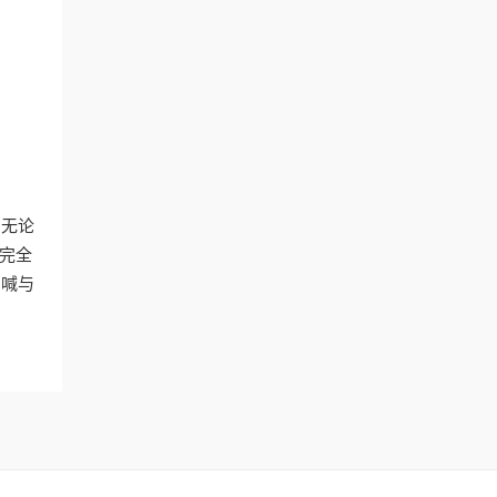
。无论
完全
呐喊与