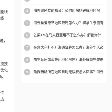
必看的全场景回国加速指南
洲等国家和地区工作、留
海外追剧党的福音：如何用咪咕破解地区限
4
智能线
学、定居等，都可以使用，
制，重温国内精彩
国线
不再因地区和版权限制所困
海外看爱奇艺地区限制怎么办？留学生亲测有
5
扰。
效的回国加速器选择指南
芒果TV在马来西亚用不了怎么办？解锁海外
6
追剧新姿势
解说，
在意大利打不开海通证券怎么办？海外华人必
7
备的回国加速指南（附2026世界杯观赛秘籍）
酷狗音乐怎么关闭地区限制？海外解锁完整曲
8
分流技
库的终极指南
过优化
酷我畅听所在地区暂时无版权怎么回事？海外
9
党追剧听歌的破局指南
质、
全传
队支