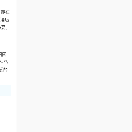
可能在
在酒店
盛宴。
回国
在马
悉的