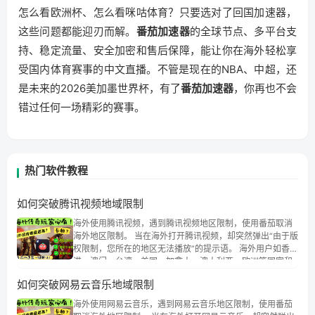
怎么看欧洲杯、怎么看咪咕体育？只要选对了回国加速器，
这些问题都能迎刃而解。
番茄加速器
的全球节点、多平台支
持、稳定流量、安全加密和售后保障，能让你在海外轻松享
受国内体育赛事的中文直播。不管是现在的NBA、中超，还
是未来的2026美加墨世界杯，有了
番茄加速器
，你再也不会
错过任何一场精彩的赛事。
热门软件教程
如何突破腾讯视频地域限制
海外使用腾讯视频，遇到腾讯视频地区限制，使用番茄取消
海外地区限制。 当在海外打开腾讯视频，却突然弹出“由于版
权限制，您所在的地区无法播放”的提示语。 海外用户如香
港、澳门、台湾、美国、加拿大、澳大利亚、欧洲等国家和
地区时，腾讯视频也会像其他音乐平台一样，出现地区及版
如何突破网易云音乐地域限制
权限制问题，且仅能在中国大陆地区播放。 遇到这个问题的
朋友们，使用番茄回国加速器，即可解决「海外用户收听腾
海外使用网易云音乐，遇到网易云音乐地区限制，使用番茄
讯视频地区版权限制」的问题，无论人在香港、澳门、台