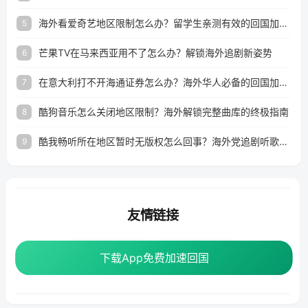
海外看爱奇艺地区限制怎么办？留学生亲测有效的回国加速器选择指南
5
芒果TV在马来西亚用不了怎么办？解锁海外追剧新姿势
6
在意大利打不开海通证券怎么办？海外华人必备的回国加速指南（附2026世界杯观赛秘籍）
7
酷狗音乐怎么关闭地区限制？海外解锁完整曲库的终极指南
8
酷我畅听所在地区暂时无版权怎么回事？海外党追剧听歌的破局指南
9
友情链接
海外回国加速器
番茄加速器
下载App免费加速回国
下载App免费加速回国