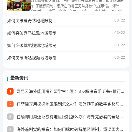
取消海外地区限制。 当在海外打开网易云音乐，却突然弹出
湾、美国、加拿大、澳大利亚、欧洲等国家和地区工作、留
“由于版权限制，您所在的地区无法播放”的提示语。 海外用
学、定居等，都可以使用，不再因地区和版权限制所困扰。
户如香港、澳门、台湾、美国、加拿大、澳大利亚、欧洲等
国家和地区时，网易云音乐也会像其他音乐平台一样，出现
如何突破爱奇艺地域限制
03-22
地区及版权限制问题，且仅能在中国大陆地区播放。 遇到这
个问题的朋友们，使用番茄回国加速器，即可解决「海外用
如何突破喜马拉雅地域限制
户收听网易云音乐地区版权限制」的问题，无论人在香港、
03-22
澳门、台湾、美国、加拿大、澳大利亚、欧洲等国家和地区
工作、留学、定居等，都可以使用，不再因地区和版权限制
如何突破优酷视频地域限制
03-22
所困扰。
如何突破咪咕视频地域限制
03-22
最新资讯
网易云海外能用吗？留学生亲测：3步解决音乐听书+银行视频地区限制
1
在菲律宾用探探地区限制怎么办？海外游子的数字乡愁与破局之道
2
在缅甸用海通证券有地区限制怎么办？海外党必看的全场景回国加速指南
3
海外追剧党的福音：如何用咪咕破解地区限制，重温国内精彩
4