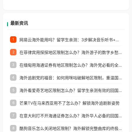
香港、澳门、台湾、美国、加拿大、澳大利亚、欧洲
等国家和地区工作、留学、定居等，都可以使用，不
再因地区和版权限制所困扰。
最新资讯
网易云海外能用吗？留学生亲测：3步解决音乐听书+银行视频地区限制
1
在菲律宾用探探地区限制怎么办？海外游子的数字乡愁与破局之道
2
在缅甸用海通证券有地区限制怎么办？海外党必看的全场景回国加速指南
3
海外追剧党的福音：如何用咪咕破解地区限制，重温国内精彩
4
海外看爱奇艺地区限制怎么办？留学生亲测有效的回国加速器选择指南
5
芒果TV在马来西亚用不了怎么办？解锁海外追剧新姿势
6
在意大利打不开海通证券怎么办？海外华人必备的回国加速指南（附2026世界杯观赛秘籍）
7
酷狗音乐怎么关闭地区限制？海外解锁完整曲库的终极指南
8