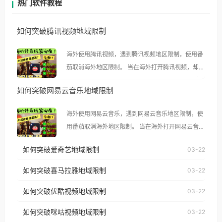
热门软件教程
如何突破腾讯视频地域限制
海外使用腾讯视频，遇到腾讯视频地区限制，使用番
茄取消海外地区限制。 当在海外打开腾讯视频，却突
然弹出“由于版权限制，您所在的地区无法播放”的提
如何突破网易云音乐地域限制
示语。 海外用户如香港、澳门、台湾、美国、加拿
大、澳大利亚、欧洲等国家和地区时，腾讯视频也会
海外使用网易云音乐，遇到网易云音乐地区限制，使
像其他音乐平台一样，出现地区及版权限制问题，且
用番茄取消海外地区限制。 当在海外打开网易云音
仅能在中国大陆地区播放。 遇到这个问题的朋友们，
乐，却突然弹出“由于版权限制，您所在的地区无法
使用番茄回国加速器，即可解决「海外用户收听腾讯
如何突破爱奇艺地域限制
03-22
播放”的提示语。 海外用户如香港、澳门、台湾、美
视频地区版权限制」的问题，无论人在香港、澳门、
国、加拿大、澳大利亚、欧洲等国家和地区时，网易
如何突破喜马拉雅地域限制
03-22
台湾、美国、加拿大、澳大利亚、欧洲等国家和地区
云音乐也会像其他音乐平台一样，出现地区及版权限
工作、留学、定居等，都可以使用，不再因地区和版
如何突破优酷视频地域限制
03-22
制问题，且仅能在中国大陆地区播放。 遇到这个问题
权限制所困扰。
的朋友们，使用番茄回国加速器，即可解决「海外用
如何突破咪咕视频地域限制
03-22
户收听网易云音乐地区版权限制」的问题，无论人在