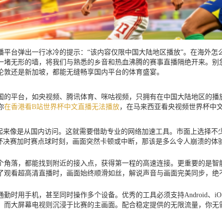
平台弹出一行冰冷的提示：“该内容仅限中国大陆地区播放”。在海外怎
一堵无形的墙，将我们与熟悉的乡音和热血沸腾的赛事直播隔绝开来。别
伦敦还是新加坡，都能无缝畅享国内平台的体育盛宴。
国的平台，如央视频、腾讯体育、咪咕视频，只拥有在中国大陆地区的播放
你
在香港看B站世界杯中文直播无法播放
，在马来西亚看央视频世界杯中文
看起来像是从国内访问。这就需要借助专业的网络加速工具。市面上选择不
界杯决赛加时赛点球时刻，画面突然卡顿或中断，那该是多么令人崩溃的体
个角落，都能找到附近的接入点，获得第一程的高速连接。更重要的是智
了观看超高清直播时，画面始终顺滑如丝，解说声音与画面完美同步，绝
用手机，甚至同时操作多个设备。优秀的工具必须支持Android、iOS、
，而大屏幕电视则沉浸于比赛的主画面。配合稳定提供的无限流量，你无