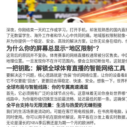
深夜，你刚结束一天的工作或学习，打开手机，却发现熟悉的国内直播
了无数留学生、海外工作者和华人心中共同的痛。地域版权限制就像
并为你提供一个稳定、安全、高效的解决方案，让你无论身在纽约、
为什么你的屏幕总显示“地区限制”？
这背后的原因并不复杂。体育赛事的网络直播权通常被分区售卖。中
地理位置。一旦发现你不在许可范围内，便会立刻切断信号。这就是
一把钥匙：解锁全球体育直播的智能网络工具
要解决这个问题，核心思路就是“伪装”你的网络位置，让你的设备
它不仅要能“回去”，更要回去得稳定、快速、安全。想象一下，世
全球布局与智能线路：你的专属高速通道
首先，它必须拥有广泛的全球节点分布。这意味着无论你身处世界哪
线路中，为你毫秒级切换至当前最流畅、延迟最低的那一条。这确保
全平台支持与无限流量：生活与热爱的无缝衔接
我们的生活场景是流动的。可能在客厅用电视投屏，在书房用电脑，通勤时
同时使用。你可以用手机在厨房听解说，用平板在沙发上看实时数据
无论是漫长的NBA季后赛还是为期一个月的欧洲杯。