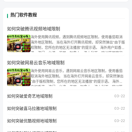
热门软件教程
如何突破腾讯视频地域限制
海外使用腾讯视频，遇到腾讯视频地区限制，使用番茄取消
海外地区限制。 当在海外打开腾讯视频，却突然弹出“由于版
权限制，您所在的地区无法播放”的提示语。 海外用户如香
港、澳门、台湾、美国、加拿大、澳大利亚、欧洲等国家和
地区时，腾讯视频也会像其他音乐平台一样，出现地区及版
如何突破网易云音乐地域限制
权限制问题，且仅能在中国大陆地区播放。 遇到这个问题的
朋友们，使用番茄回国加速器，即可解决「海外用户收听腾
海外使用网易云音乐，遇到网易云音乐地区限制，使用番茄
讯视频地区版权限制」的问题，无论人在香港、澳门、台
取消海外地区限制。 当在海外打开网易云音乐，却突然弹出
湾、美国、加拿大、澳大利亚、欧洲等国家和地区工作、留
“由于版权限制，您所在的地区无法播放”的提示语。 海外用
学、定居等，都可以使用，不再因地区和版权限制所困扰。
户如香港、澳门、台湾、美国、加拿大、澳大利亚、欧洲等
国家和地区时，网易云音乐也会像其他音乐平台一样，出现
如何突破爱奇艺地域限制
03-22
地区及版权限制问题，且仅能在中国大陆地区播放。 遇到这
个问题的朋友们，使用番茄回国加速器，即可解决「海外用
如何突破喜马拉雅地域限制
户收听网易云音乐地区版权限制」的问题，无论人在香港、
03-22
澳门、台湾、美国、加拿大、澳大利亚、欧洲等国家和地区
工作、留学、定居等，都可以使用，不再因地区和版权限制
如何突破优酷视频地域限制
03-22
所困扰。