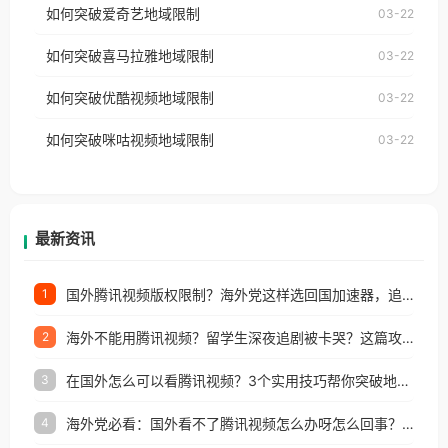
使用番茄回国加速器，即可解决「海外用户收听腾讯
如何突破爱奇艺地域限制
03-22
播放”的提示语。 海外用户如香港、澳门、台湾、美
视频地区版权限制」的问题，无论人在香港、澳门、
国、加拿大、澳大利亚、欧洲等国家和地区时，网易
如何突破喜马拉雅地域限制
03-22
台湾、美国、加拿大、澳大利亚、欧洲等国家和地区
云音乐也会像其他音乐平台一样，出现地区及版权限
工作、留学、定居等，都可以使用，不再因地区和版
如何突破优酷视频地域限制
03-22
制问题，且仅能在中国大陆地区播放。 遇到这个问题
权限制所困扰。
的朋友们，使用番茄回国加速器，即可解决「海外用
如何突破咪咕视频地域限制
03-22
户收听网易云音乐地区版权限制」的问题，无论人在
香港、澳门、台湾、美国、加拿大、澳大利亚、欧洲
等国家和地区工作、留学、定居等，都可以使用，不
再因地区和版权限制所困扰。
最新资讯
国外腾讯视频版权限制？海外党这样选回国加速器，追剧听歌办事全搞定
1
海外不能用腾讯视频？留学生深夜追剧被卡哭？这篇攻略帮你一键回国看剧听歌
2
在国外怎么可以看腾讯视频？3个实用技巧帮你突破地域限制（附避坑指南）
3
海外党必看：国外看不了腾讯视频怎么办呀怎么回事？3步解决地区限制
4