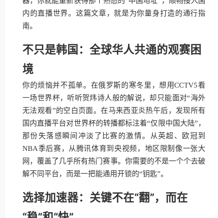
器，你就能重新获得那个熟悉的“中国地址”，顺畅接入国
内的直播世界。这篇文章，就是为你量身打造的通行指
南。
不只是韩国：全球华人共通的观赛困
境
你的烦恼并不孤单。在俄罗斯的寒冬里，想用CCTV5看
一场世界杯，听听贺炜诗人般的解说，却只能面对“海外
无法观看”的空白页面。在马来西亚炎热午后，发现所有
国内直播平台对世界杯的转播都标注着“仅限中国大陆”，
那份失落感瞬间冲淡了比赛的激情。从英超、欧冠到
NBA季后赛，从腾讯体育到央视频，地区限制像一张大
网，覆盖了几乎所有热门赛事。你需要的不是一个个去破
解不同平台，而是一把能通用开锁的“钥匙”。
选择加速器：关键不在“翻”，而在
“稳”和“快”