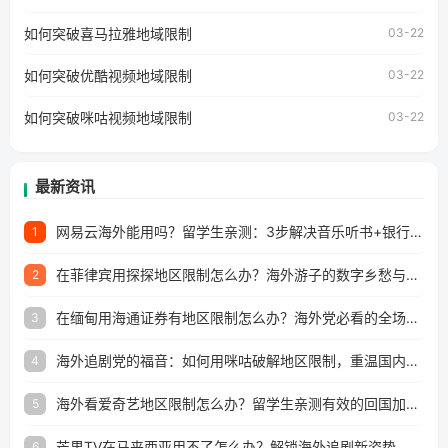
个问题的朋友们，使用番茄回国加速器，即可解决「海外用
如何突破喜马拉雅地域限制
户收听网易云音乐地区版权限制」的问题，无论人在香港、
03-22
澳门、台湾、美国、加拿大、澳大利亚、欧洲等国家和地区
工作、留学、定居等，都可以使用，不再因地区和版权限制
如何突破优酷视频地域限制
03-22
所困扰。
如何突破咪咕视频地域限制
03-22
最新资讯
网易云海外能用吗？留学生亲测：3步解决音乐听书+银行视频地区限制
1
在菲律宾用探探地区限制怎么办？海外游子的数字乡愁与破局之道
2
在缅甸用海通证券有地区限制怎么办？海外党必看的全场景回国加速指南
3
海外追剧党的福音：如何用咪咕破解地区限制，重温国内精彩
4
海外看爱奇艺地区限制怎么办？留学生亲测有效的回国加速器选择指南
5
芒果TV在马来西亚用不了怎么办？解锁海外追剧新姿势
6