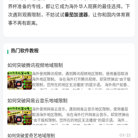
界杯准备的专线，都让它成为海外华人观赛的最佳选择。下
次遇到观赛限制，不妨试试
番茄加速器
，让你和国内体育赛
事不再有距离。
热门软件教程
如何突破腾讯视频地域限制
海外使用腾讯视频，遇到腾讯视频地区限制，使用番茄取消
海外地区限制。 当在海外打开腾讯视频，却突然弹出“由于版
权限制，您所在的地区无法播放”的提示语。 海外用户如香
港、澳门、台湾、美国、加拿大、澳大利亚、欧洲等国家和
地区时，腾讯视频也会像其他音乐平台一样，出现地区及版
如何突破网易云音乐地域限制
权限制问题，且仅能在中国大陆地区播放。 遇到这个问题的
朋友们，使用番茄回国加速器，即可解决「海外用户收听腾
海外使用网易云音乐，遇到网易云音乐地区限制，使用番茄
讯视频地区版权限制」的问题，无论人在香港、澳门、台
取消海外地区限制。 当在海外打开网易云音乐，却突然弹出
湾、美国、加拿大、澳大利亚、欧洲等国家和地区工作、留
“由于版权限制，您所在的地区无法播放”的提示语。 海外用
学、定居等，都可以使用，不再因地区和版权限制所困扰。
户如香港、澳门、台湾、美国、加拿大、澳大利亚、欧洲等
国家和地区时，网易云音乐也会像其他音乐平台一样，出现
如何突破爱奇艺地域限制
03-22
地区及版权限制问题，且仅能在中国大陆地区播放。 遇到这