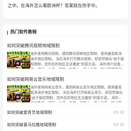
之中。在海外怎么看欧洲杯？答案就在你手中。
热门软件教程
如何突破腾讯视频地域限制
海外使用腾讯视频，遇到腾讯视频地区限制，使用番茄取消
海外地区限制。 当在海外打开腾讯视频，却突然弹出“由于版
权限制，您所在的地区无法播放”的提示语。 海外用户如香
港、澳门、台湾、美国、加拿大、澳大利亚、欧洲等国家和
地区时，腾讯视频也会像其他音乐平台一样，出现地区及版
如何突破网易云音乐地域限制
权限制问题，且仅能在中国大陆地区播放。 遇到这个问题的
朋友们，使用番茄回国加速器，即可解决「海外用户收听腾
海外使用网易云音乐，遇到网易云音乐地区限制，使用番茄
讯视频地区版权限制」的问题，无论人在香港、澳门、台
取消海外地区限制。 当在海外打开网易云音乐，却突然弹出
湾、美国、加拿大、澳大利亚、欧洲等国家和地区工作、留
“由于版权限制，您所在的地区无法播放”的提示语。 海外用
学、定居等，都可以使用，不再因地区和版权限制所困扰。
户如香港、澳门、台湾、美国、加拿大、澳大利亚、欧洲等
国家和地区时，网易云音乐也会像其他音乐平台一样，出现
如何突破爱奇艺地域限制
03-22
地区及版权限制问题，且仅能在中国大陆地区播放。 遇到这
个问题的朋友们，使用番茄回国加速器，即可解决「海外用
如何突破喜马拉雅地域限制
户收听网易云音乐地区版权限制」的问题，无论人在香港、
03-22
澳门、台湾、美国、加拿大、澳大利亚、欧洲等国家和地区