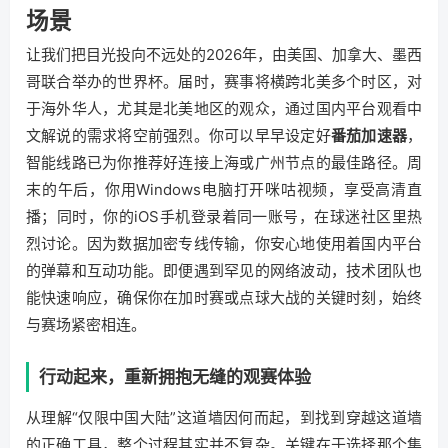
场景
让我们把目光投向不远处的2026年，由美国、加拿大、墨西
哥联合举办的世界杯。届时，赛事将横跨北美多个时区，对
于海外华人，尤其是北美地区的观众，通过国内平台观看中
文解说的需求将空前强烈。你可以早早设定好
番茄加速器
，
智能线路已为你推荐好连接上海或广州节点的最佳路径。周
末的午后，你用Windows电脑打开咪咕视频，享受高清直
播；同时，你的iOS手机登录着同一账号，在球迷社区里热
烈讨论。因为数据加密专线传输，你安心地使用着国内平台
的弹幕和互动功能。即便遇到罕见的网络波动，技术团队也
能快速响应，确保你在加时赛或点球大战的关键时刻，始终
与赛场紧密相连。
行动起来，重新拥抱无缝的观赛体验
从理解“仅限中国大陆”这道墙因何而起，到找到穿越这道墙
的正确工具，整个过程其实并不复杂。关键在于选择那个集