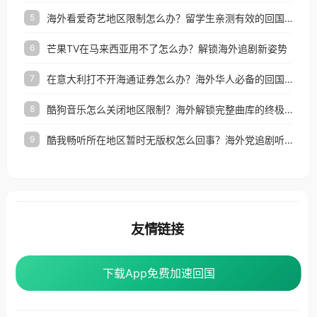
海外看爱奇艺地区限制怎么办？留学生亲测有效的回国加速器选择指南
5
芒果TV在马来西亚用不了怎么办？解锁海外追剧新姿势
6
在意大利打不开海通证券怎么办？海外华人必备的回国加速指南（附2026世界杯观赛秘籍）
7
酷狗音乐怎么关闭地区限制？海外解锁完整曲库的终极指南
8
酷我畅听所在地区暂时无版权怎么回事？海外党追剧听歌的破局指南
9
友情链接
海外回国加速器
番茄加速器
下载App免费加速回国
下载App免费加速回国