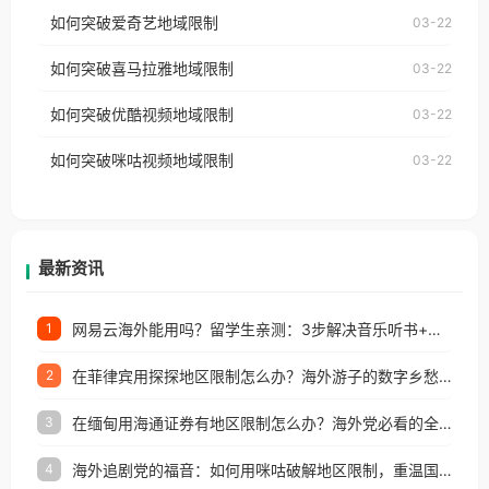
乐，却突然弹出“由于版权限制，您所在的地区无法
使用番茄回国加速器，即可解决「海外用户收听腾讯
如何突破爱奇艺地域限制
03-22
播放”的提示语。 海外用户如香港、澳门、台湾、美
视频地区版权限制」的问题，无论人在香港、澳门、
国、加拿大、澳大利亚、欧洲等国家和地区时，网易
如何突破喜马拉雅地域限制
03-22
台湾、美国、加拿大、澳大利亚、欧洲等国家和地区
云音乐也会像其他音乐平台一样，出现地区及版权限
工作、留学、定居等，都可以使用，不再因地区和版
如何突破优酷视频地域限制
03-22
制问题，且仅能在中国大陆地区播放。 遇到这个问题
权限制所困扰。
的朋友们，使用番茄回国加速器，即可解决「海外用
如何突破咪咕视频地域限制
03-22
户收听网易云音乐地区版权限制」的问题，无论人在
香港、澳门、台湾、美国、加拿大、澳大利亚、欧洲
等国家和地区工作、留学、定居等，都可以使用，不
再因地区和版权限制所困扰。
最新资讯
网易云海外能用吗？留学生亲测：3步解决音乐听书+银行视频地区限制
1
在菲律宾用探探地区限制怎么办？海外游子的数字乡愁与破局之道
2
在缅甸用海通证券有地区限制怎么办？海外党必看的全场景回国加速指南
3
海外追剧党的福音：如何用咪咕破解地区限制，重温国内精彩
4