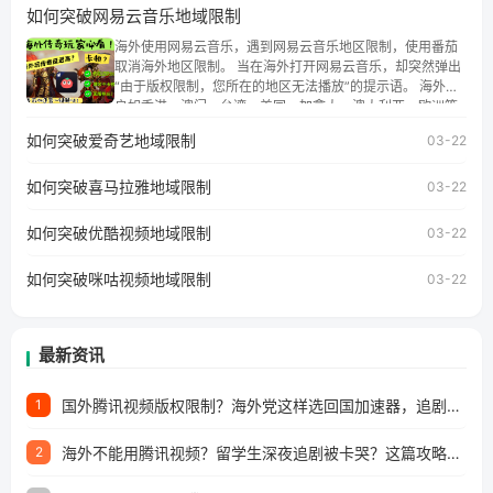
如何突破网易云音乐地域限制
权限制问题，且仅能在中国大陆地区播放。 遇到这个问题的
朋友们，使用番茄回国加速器，即可解决「海外用户收听腾
海外使用网易云音乐，遇到网易云音乐地区限制，使用番茄
讯视频地区版权限制」的问题，无论人在香港、澳门、台
取消海外地区限制。 当在海外打开网易云音乐，却突然弹出
湾、美国、加拿大、澳大利亚、欧洲等国家和地区工作、留
“由于版权限制，您所在的地区无法播放”的提示语。 海外用
学、定居等，都可以使用，不再因地区和版权限制所困扰。
户如香港、澳门、台湾、美国、加拿大、澳大利亚、欧洲等
国家和地区时，网易云音乐也会像其他音乐平台一样，出现
如何突破爱奇艺地域限制
03-22
地区及版权限制问题，且仅能在中国大陆地区播放。 遇到这
个问题的朋友们，使用番茄回国加速器，即可解决「海外用
如何突破喜马拉雅地域限制
户收听网易云音乐地区版权限制」的问题，无论人在香港、
03-22
澳门、台湾、美国、加拿大、澳大利亚、欧洲等国家和地区
工作、留学、定居等，都可以使用，不再因地区和版权限制
如何突破优酷视频地域限制
03-22
所困扰。
如何突破咪咕视频地域限制
03-22
最新资讯
国外腾讯视频版权限制？海外党这样选回国加速器，追剧听歌办事全搞定
1
海外不能用腾讯视频？留学生深夜追剧被卡哭？这篇攻略帮你一键回国看剧听歌
2