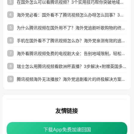
在国外怎么可以看腾讯视频？3个实用技巧帮你突破地域限制（附避坑指南）
3
海外党必看：国外看不了腾讯视频怎么办呀怎么回事？3步解决地区限制
4
为什么腾讯视频在国外用不了？海外党追剧听歌购物的终极解决方案
5
手机在国外看不了腾讯视频怎么办？海外党亲测有效的追剧自由指南
6
海外看腾讯视频免费的电视剧大全：告别地域限制，轻松追剧的实用指南
7
瑞士怎么用腾讯视频看欧洲杯直播？3步解决+附赠英国多米音乐爱奇艺省钱攻略
8
腾讯视频海外无法播放？海外党追剧看片的终极解决方案来了
9
友情链接
海外回国加速器
番茄加速器
下载App免费加速回国
下载App免费加速回国