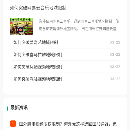
然弹出“由于版权限制，您所在的地区无法播放”的提
如何突破网易云音乐地域限制
示语。 海外用户如香港、澳门、台湾、美国、加拿
大、澳大利亚、欧洲等国家和地区时，腾讯视频也会
海外使用网易云音乐，遇到网易云音乐地区限制，使
像其他音乐平台一样，出现地区及版权限制问题，且
用番茄取消海外地区限制。 当在海外打开网易云音
仅能在中国大陆地区播放。 遇到这个问题的朋友们，
乐，却突然弹出“由于版权限制，您所在的地区无法
使用番茄回国加速器，即可解决「海外用户收听腾讯
如何突破爱奇艺地域限制
03-22
播放”的提示语。 海外用户如香港、澳门、台湾、美
视频地区版权限制」的问题，无论人在香港、澳门、
国、加拿大、澳大利亚、欧洲等国家和地区时，网易
如何突破喜马拉雅地域限制
03-22
台湾、美国、加拿大、澳大利亚、欧洲等国家和地区
云音乐也会像其他音乐平台一样，出现地区及版权限
工作、留学、定居等，都可以使用，不再因地区和版
如何突破优酷视频地域限制
03-22
制问题，且仅能在中国大陆地区播放。 遇到这个问题
权限制所困扰。
的朋友们，使用番茄回国加速器，即可解决「海外用
如何突破咪咕视频地域限制
03-22
户收听网易云音乐地区版权限制」的问题，无论人在
香港、澳门、台湾、美国、加拿大、澳大利亚、欧洲
等国家和地区工作、留学、定居等，都可以使用，不
再因地区和版权限制所困扰。
最新资讯
国外腾讯视频版权限制？海外党这样选回国加速器，追剧听歌办事全搞定
1