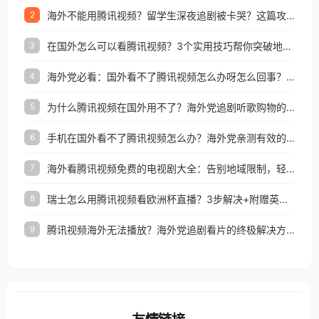
海外不能用腾讯视频？留学生深夜追剧被卡哭？这篇攻略帮你一键回国看剧听歌
2
在国外怎么可以看腾讯视频？3个实用技巧帮你突破地域限制（附避坑指南）
3
海外党必看：国外看不了腾讯视频怎么办呀怎么回事？3步解决地区限制
4
为什么腾讯视频在国外用不了？海外党追剧听歌购物的终极解决方案
5
手机在国外看不了腾讯视频怎么办？海外党亲测有效的追剧自由指南
6
海外看腾讯视频免费的电视剧大全：告别地域限制，轻松追剧的实用指南
7
瑞士怎么用腾讯视频看欧洲杯直播？3步解决+附赠英国多米音乐爱奇艺省钱攻略
8
腾讯视频海外无法播放？海外党追剧看片的终极解决方案来了
9