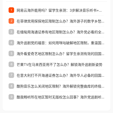
网易云海外能用吗？留学生亲测：3步解决音乐听书+银行视频地区限制
1
在菲律宾用探探地区限制怎么办？海外游子的数字乡愁与破局之道
2
在缅甸用海通证券有地区限制怎么办？海外党必看的全场景回国加速指南
3
海外追剧党的福音：如何用咪咕破解地区限制，重温国内精彩
4
海外看爱奇艺地区限制怎么办？留学生亲测有效的回国加速器选择指南
5
芒果TV在马来西亚用不了怎么办？解锁海外追剧新姿势
6
在意大利打不开海通证券怎么办？海外华人必备的回国加速指南（附2026世界杯观赛秘籍）
7
酷狗音乐怎么关闭地区限制？海外解锁完整曲库的终极指南
8
酷我畅听所在地区暂时无版权怎么回事？海外党追剧听歌的破局指南
9