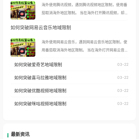
海外使用腾讯视频，遇到腾讯视频地区限制，使用番
茄取消海外地区限制。 当在海外打开腾讯视频，却突
然弹出“由于版权限制，您所在的地区无法播放”的提
如何突破网易云音乐地域限制
示语。 海外用户如香港、澳门、台湾、美国、加拿
大、澳大利亚、欧洲等国家和地区时，腾讯视频也会
海外使用网易云音乐，遇到网易云音乐地区限制，使
像其他音乐平台一样，出现地区及版权限制问题，且
用番茄取消海外地区限制。 当在海外打开网易云音
仅能在中国大陆地区播放。 遇到这个问题的朋友们，
乐，却突然弹出“由于版权限制，您所在的地区无法
使用番茄回国加速器，即可解决「海外用户收听腾讯
如何突破爱奇艺地域限制
03-22
播放”的提示语。 海外用户如香港、澳门、台湾、美
视频地区版权限制」的问题，无论人在香港、澳门、
国、加拿大、澳大利亚、欧洲等国家和地区时，网易
如何突破喜马拉雅地域限制
03-22
台湾、美国、加拿大、澳大利亚、欧洲等国家和地区
云音乐也会像其他音乐平台一样，出现地区及版权限
工作、留学、定居等，都可以使用，不再因地区和版
如何突破优酷视频地域限制
03-22
制问题，且仅能在中国大陆地区播放。 遇到这个问题
权限制所困扰。
的朋友们，使用番茄回国加速器，即可解决「海外用
如何突破咪咕视频地域限制
03-22
户收听网易云音乐地区版权限制」的问题，无论人在
香港、澳门、台湾、美国、加拿大、澳大利亚、欧洲
等国家和地区工作、留学、定居等，都可以使用，不
再因地区和版权限制所困扰。
最新资讯