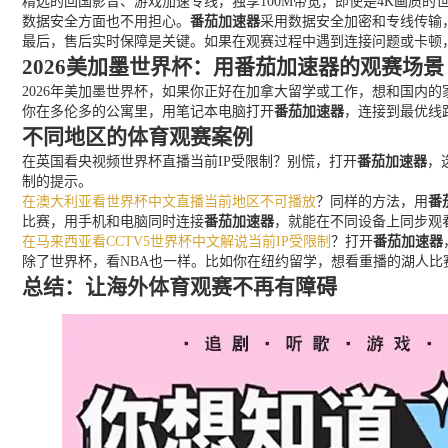
精选的回国影音、游戏加速专线，独享100M带宽，即使是4K画质
数据安全方面也不用担心。
番茄加速器
采用数据安全加密和专线传输
最后，售后实时保障是关键。如果在观赛过程中遇到连接问题或卡顿
2026美加墨世界杯：用番茄加速器的观赛场景
2026年美加墨世界杯，如果你正好在加拿大留学或工作，想和国内
你在多伦多的公寓里，用笔记本电脑打开
番茄加速器
，连接到最优线
不同地区的体育观赛案例
在英国看央视频世界杯直播当前IP受限制？别慌，打开
番茄加速器
，
制的提示。
在澳大利亚看世界杯中文直播当前地区不可播放
？同样的方法，用
番
比赛，用手机和电脑同时连接
番茄加速器
，就能在不同设备上同步观
在马来西亚看CCTV5世界杯中文解说当前IP受限制
？打开
番茄加速器
除了世界杯，看NBA也一样。比如你在纽约留学，想看重播的湖人比
总结：让海外体育观赛不再有障碍