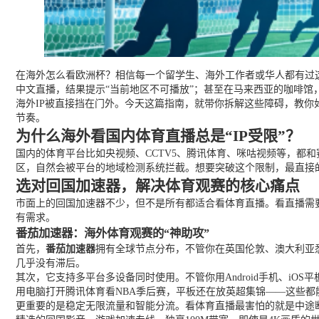
在海外怎么看欧洲杯？相信每一个留学生、海外工作者或华人都有过这
中文直播，结果提示“当前地区不可播放”；甚至在马来西亚的咖啡馆
海外IP被直接挡在门外。今天这篇指南，就带你拆解这些障碍，教你
节奏。
为什么海外看国内体育直播总是“IP受限”？
国内的体育平台比如央视频、CCTV5、腾讯体育、咪咕视频等，都
区，自然会被平台的地域检测系统拦截。想要突破这个限制，最直接的
选对回国加速器，解决体育观赛的核心痛点
市面上的回国加速器不少，但不是所有都适合看体育直播。看直播需
有需求。
番茄加速器：海外体育观赛的“神助攻”
首先，
番茄加速器
拥有全球节点分布，不管你在英国伦敦、澳大利亚
几乎没有滞后。
其次，它支持多平台多设备同时使用。不管你用Android手机、iOS平板
用电脑打开腾讯体育看NBA季后赛，平板还在放英超集锦——这些都
更重要的是稳定无限流量和智能分流。看体育直播最害怕的就是中途