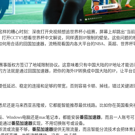
样的糟心时刻：深夜打开央视频想追世界杯小组赛，屏幕上却跳出“当前
，打开CCTV5想看世界杯中文解说，同样遇到IP限制的壁垒。这些问题
如何用合适的回国加速器，流畅观看国内各大平台的NBA、英超、世界
和赛事版权方签订了地域限制协议。这意味着只有中国大陆的IP地址才能访
方法就是通过回国加速器，把你的海外IP转换成中国大陆的IP，让平台
要低延迟、稳定的连接和足够的带宽，否则容易卡顿、掉线，错过关键进
悉尼还是马来西亚吉隆坡，它都能智能推荐最优线路。比如你在英国看央
、Windows电脑还是mac笔记本，都能安装
番茄加速器
，而且一人账号可
能通过
番茄加速器
实现，不用切换账号或设备。
断流或流量不够，
番茄加速器
提供无限流量，而且智能分流技术会把体育