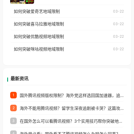
仅能在中国大陆地区播放。 遇到这个问题的朋友们，
乐，却突然弹出“由于版权限制，您所在的地区无法
使用番茄回国加速器，即可解决「海外用户收听腾讯
如何突破爱奇艺地域限制
03-22
播放”的提示语。 海外用户如香港、澳门、台湾、美
视频地区版权限制」的问题，无论人在香港、澳门、
国、加拿大、澳大利亚、欧洲等国家和地区时，网易
如何突破喜马拉雅地域限制
03-22
台湾、美国、加拿大、澳大利亚、欧洲等国家和地区
云音乐也会像其他音乐平台一样，出现地区及版权限
工作、留学、定居等，都可以使用，不再因地区和版
如何突破优酷视频地域限制
03-22
制问题，且仅能在中国大陆地区播放。 遇到这个问题
权限制所困扰。
的朋友们，使用番茄回国加速器，即可解决「海外用
如何突破咪咕视频地域限制
03-22
户收听网易云音乐地区版权限制」的问题，无论人在
香港、澳门、台湾、美国、加拿大、澳大利亚、欧洲
等国家和地区工作、留学、定居等，都可以使用，不
再因地区和版权限制所困扰。
最新资讯
国外腾讯视频版权限制？海外党这样选回国加速器，追剧听歌办事全搞定
1
海外不能用腾讯视频？留学生深夜追剧被卡哭？这篇攻略帮你一键回国看剧听歌
2
在国外怎么可以看腾讯视频？3个实用技巧帮你突破地域限制（附避坑指南）
3
海外党必看：国外看不了腾讯视频怎么办呀怎么回事？3步解决地区限制
4