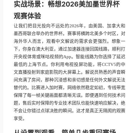
实战场景：畅想2026美加墨世界杯
观赛体验
让我们把目光投向不远处的2026年，由美国、加拿大和
墨西哥联合举办的世界杯。赛事将横跨北美多个时区，对
海外华人而言，观看中文解说的需求会更强烈。想象一
下，你身在澳大利亚，通过加速器连接回国线路，顺利打
开央视体育或咪咕视频的App。智能线路为你选择了延迟
最低的上海节点。你利用电视投屏功能，将CCTV5的中
文直播投射到家庭影院的大屏幕上。解说员熟悉的声音瞬
间充满了房间，那种沉浸感和亲切感是任何外文解说无法
替代的。比赛进入加时赛，网络依然稳定如初，专线带宽
保障了每一帧关键画面都清晰无误。即便遇到任何技术问
题，售后实时保障的专业技术团队也能快速响应解决，绝
不会让你错过点球决胜的瞬间。这才是真正无隔阂的观赛
享受。
从设置到观看，简单几步重回赛场