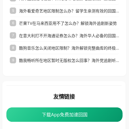
海外看爱奇艺地区限制怎么办？留学生亲测有效的回国加速器选择指南
5
芒果TV在马来西亚用不了怎么办？解锁海外追剧新姿势
6
在意大利打不开海通证券怎么办？海外华人必备的回国加速指南（附2026世界杯观赛秘籍）
7
酷狗音乐怎么关闭地区限制？海外解锁完整曲库的终极指南
8
酷我畅听所在地区暂时无版权怎么回事？海外党追剧听歌的破局指南
9
友情链接
海外回国加速器
番茄加速器
下载App免费加速回国
下载App免费加速回国