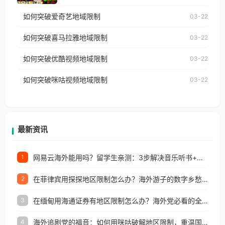
乐，却突然弹出“由于版权限制，您所在的地区无法
使用番茄回国加速器，即可解决「海外用户收听腾讯
如何突破爱奇艺地域限制
03-22
播放”的提示语。 海外用户如香港、澳门、台湾、美
视频地区版权限制」的问题，无论人在香港、澳门、
国、加拿大、澳大利亚、欧洲等国家和地区时，网易
如何突破喜马拉雅地域限制
03-22
台湾、美国、加拿大、澳大利亚、欧洲等国家和地区
云音乐也会像其他音乐平台一样，出现地区及版权限
工作、留学、定居等，都可以使用，不再因地区和版
如何突破优酷视频地域限制
03-22
制问题，且仅能在中国大陆地区播放。 遇到这个问题
权限制所困扰。
的朋友们，使用番茄回国加速器，即可解决「海外用
如何突破咪咕视频地域限制
03-22
户收听网易云音乐地区版权限制」的问题，无论人在
香港、澳门、台湾、美国、加拿大、澳大利亚、欧洲
等国家和地区工作、留学、定居等，都可以使用，不
再因地区和版权限制所困扰。
最新资讯
网易云海外能用吗？留学生亲测：3步解决音乐听书+银行视频地区限制
1
在菲律宾用探探地区限制怎么办？海外游子的数字乡愁与破局之道
2
在缅甸用海通证券有地区限制怎么办？海外党必看的全场景回国加速指南
3
海外追剧党的福音：如何用咪咕破解地区限制，重温国内精彩
4