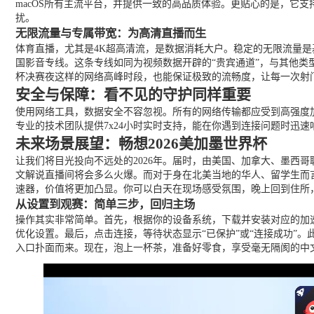
macOS所有主流平台，并提供一致的高品质体验。更贴心的是，它
扰。
无限流量与专属带宽：为高清直播而生
体育直播，尤其是4K超高清流，是数据消耗大户。稳定的无限流量
国影音专线。这条专线如同为视频数据开辟的“贵宾通道”，与其他类
杯决赛夜这样的网络高峰时段，也能保证极致的流畅度，让每一次射
安全与保障：看不见的守护同样重要
使用网络工具，数据安全不容忽视。所有的网络传输都应受到高强度
专业的技术团队提供7x24小时实时支持，能在你遇到连接问题时迅
未来场景展望：畅想2026美加墨世界杯
让我们将目光投向不远处的2026年。届时，由美国、加拿大、墨西
文解说直播间将会多么火爆。而对于身在北美当地的华人、留学生而
速器，价值将更加凸显。你可以白天在现场感受氛围，晚上回到住所
从设置到观赛：简单三步，回归主场
操作其实非常简单。首先，根据你的设备系统，下载并安装对应的加速
优化设置。最后，点击连接，等待状态显示“已保护”或“连接成功”。
入口扑面而来。现在，泡上一杯茶，准备好零食，享受毫无隔阂的中