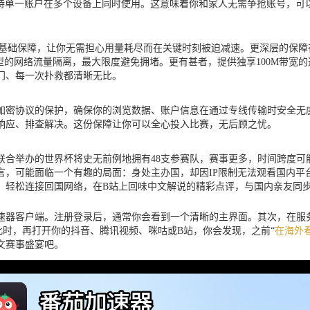
支持单一账户在多个设备上同时使用。这意味着你和家人无需争抢账号，
是基础保障，让你无需担心用量耗尽而在关键时刻被迫减速。更深层的保
型的网络流量隔离，最大限度避免拥堵。更有甚者，提供独享100M带宽
门、每一次扑救都清晰无比。
加密协议的保护，确保你的浏览数据、账户信息在通过专线传输时安全无
速响应、排查解决。这份保障让你可以全心投入比赛，无后顾之忧。
哥联合举办的世界杯将史无前例地拥有48支参赛队，赛事更多，时间跨度
言，可能面临一个有趣的局面：身处主办国，却因IP限制无法观看国内平
，轻松连接回国网络，在B站上回味中文解说的精彩点评，与国内亲友同步
器客户端。注册登录后，通常你会看到一个清晰的主界面。其次，在服务器
此时，再打开你的抖音、腾讯视频、咪咕或B站，你会发现，之前“
在海外
文赛事盛宴吧。