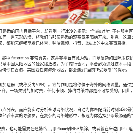
开熟悉的国内直播平台，却看到一行冰冷的提示：“当前IP地址不在服务
如同一道无形的墙，将我们与那份熟悉的观赛氛围隔绝开来。别急，这篇
尼，都能无缝畅享腾讯体育、咪咕视频、抖音、B站上的中文赛事直播。
种 frustration 非常真实。这并非平台有意为难，而是复杂的国际
只是中国大陆地区的独家播放权。为了履行合同，平台必须通过技术手段（
何你在香港、美国或任何海外地区，都会遇到“当前IP受限制”的提示。
国加速器（或称反向VPN）。它的作用是将你位于海外的网络流量，通过
差不齐。一场关键的加时赛，任何卡顿、掉线或缓冲都是不可接受的。因
节点列表，而应能实时分析全球网络状况，自动为你匹配当前时刻延迟最低
位经验丰富的导航员，在复杂的网络地形中，永远为你选择那条最畅通的“
也可能需要在通勤路上用iPhone刷NBA集锦，或者躺在床边用iPad追国内