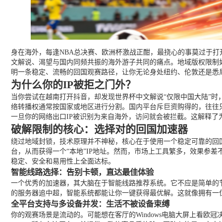
身在海外，每逢NBA总决赛、欧洲杯激战正酣，最挠心的事莫过于打
文解说、渴望与国内同频共振的海外游子共同的痛点。地域版权限制
明一条稳定、流畅的回国观赛路径，让你无论身处纽约、伦敦还是悉
为什么你的IP被拒之门外？
当你尝试在越南打开抖音，却发现世界杯中文解说“仅限中国大陆”时，那
络转播权通常按国家或地区进行分割。国内平台斥巨资购得的，往往
一旦你的网络出口IP被识别为来自海外，访问就会被拦截。这解释了为
破解限制的核心：选择对的回国加速器
绕过地域封锁，技术原理并不神秘，核心在于使用一个稳定可靠的回
台，从而获得一个“本地”IP地址。然而，市场上工具繁多，效果参
稳定、安全和易用性上全面达标。
智能线路选择：告别卡顿，直达最佳体验
一个优秀的加速器，其大脑在于智能线路推荐系统。它不应是简单的
的服务器追中超，智能系统都能让你一键获得最优解。这就像拥有一
全平台支持与多设备并发：生活不被设备束缚
你的观赛场景是流动的。可能想在客厅的Windows电脑大屏上看欧冠决赛，