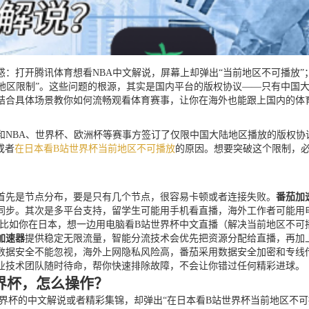
：打开腾讯体育想看NBA中文解说，屏幕上却弹出“当前地区不可播放”
地区限制”。这些问题的根源，其实是国内平台的版权协议——只有中国大
结合具体场景教你如何流畅观看体育赛事，让你在海外也能跟上国内的体
NBA、世界杯、欧洲杯等赛事方签订了仅限中国大陆地区播放的版权协
或者
在日本看B站世界杯当前地区不可播放
的原因。想要突破这个限制，必
首先是节点分布，要是只有几个节点，很容易卡顿或者连接失败。
番茄加
同步。其次是多平台支持，留学生可能用手机看直播，海外工作者可能用
付费。比如你在日本，想一边用电脑看B站世界杯中文直播（解决当前地区不
加速器
提供稳定无限流量，智能分流技术会优先把资源分配给直播，再加上
数据安全不能忽视，海外上网隐私风险高，番茄采用数据安全加密和专线
业技术团队随时待命，帮你快速排除故障，不会让你错过任何精彩进球。
世界杯，怎么操作？
界杯的中文解说或者精彩集锦，却弹出“在日本看B站世界杯当前地区不可播