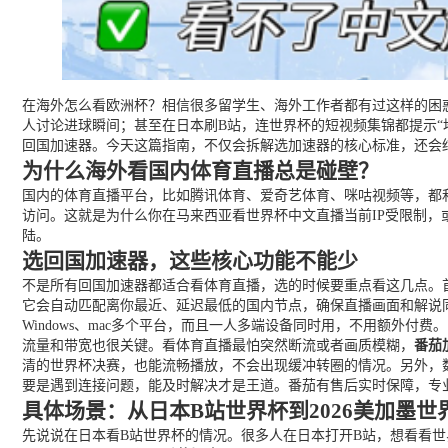
在海外怎么看欧洲杯？相信很多留学生、海外工作者都有过这样的困惑
人讨论进球瞬间；甚至在日本刷B站，连世界杯的短视频集锦都提示“
回国加速器。今天这篇指南，不仅会拆解选加速器的核心标准，还会
为什么海外看国内体育直播总是碰壁？
国内的体育直播平台，比如腾讯体育、爱奇艺体育、咪咕视频等，都和
访问。这就是为什么你在马来西亚看世界杯中文直播当前IP受限制，
陆。
选回国加速器，这些核心功能不能少
不是所有回国加速器都适合看体育直播，选的时候要重点看这几点。
它会自动匹配离你最近、延迟最低的国内节点，确保直播画面和解说
Windows、mac多个平台，而且一人多端设备同时用，不用额外
流量和带宽也很关键。看体育直播最怕突然断流或者画质模糊，
番茄
清的世界杯决赛，也能流畅播放，不会出现缓冲转圈的情况。另外，
要是遇到连接问题，能及时解决才是王道。番茄有售后实时保障，专
具体场景：从日本B站世界杯到2026美加墨
先说说在日本看B站世界杯的情况。很多人在日本打开B站，想看看世