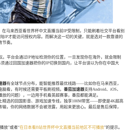
；在马来西亚看世界杯中文直播当前IP受限制，只能刷着社交平台看别
陆IP才能访问授权内容。而解决这一切的关键，就是选对一款靠谱的
育节奏。
议。平台会通过IP地址检测你的位置，一旦发现你在海外，就会限制
须通过回国加速器把你的IP切换到国内，让平台误以为你在中国大
速器
有全球节点分布，能智能推荐最优线路——比如你在马来西亚，
电脑看，有时候还需要平板刷视频。
番茄加速器
支持Android、iOS、
可播放的问题），一边用手机看英超赛事，番茄都能满足。
精选的回国影音、游戏加速专线，独享100M带宽——即使是4K超高
传输，你的网络数据不会被泄露，用起来更放心。最后是售后保障，
放”或者“
在日本看B站世界杯中文直播当前地区不可播放
”的提示。