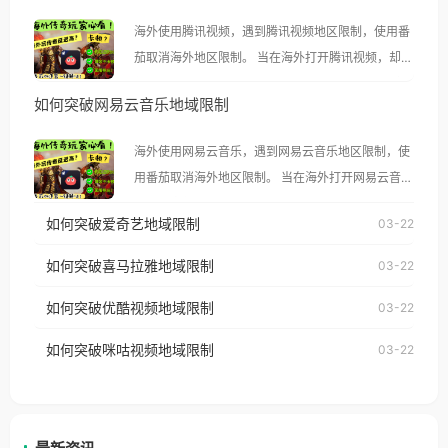
海外使用腾讯视频，遇到腾讯视频地区限制，使用番
茄取消海外地区限制。 当在海外打开腾讯视频，却突
然弹出“由于版权限制，您所在的地区无法播放”的提
如何突破网易云音乐地域限制
示语。 海外用户如香港、澳门、台湾、美国、加拿
大、澳大利亚、欧洲等国家和地区时，腾讯视频也会
海外使用网易云音乐，遇到网易云音乐地区限制，使
像其他音乐平台一样，出现地区及版权限制问题，且
用番茄取消海外地区限制。 当在海外打开网易云音
仅能在中国大陆地区播放。 遇到这个问题的朋友们，
乐，却突然弹出“由于版权限制，您所在的地区无法
使用番茄回国加速器，即可解决「海外用户收听腾讯
如何突破爱奇艺地域限制
03-22
播放”的提示语。 海外用户如香港、澳门、台湾、美
视频地区版权限制」的问题，无论人在香港、澳门、
国、加拿大、澳大利亚、欧洲等国家和地区时，网易
如何突破喜马拉雅地域限制
03-22
台湾、美国、加拿大、澳大利亚、欧洲等国家和地区
云音乐也会像其他音乐平台一样，出现地区及版权限
工作、留学、定居等，都可以使用，不再因地区和版
如何突破优酷视频地域限制
03-22
制问题，且仅能在中国大陆地区播放。 遇到这个问题
权限制所困扰。
的朋友们，使用番茄回国加速器，即可解决「海外用
如何突破咪咕视频地域限制
03-22
户收听网易云音乐地区版权限制」的问题，无论人在
香港、澳门、台湾、美国、加拿大、澳大利亚、欧洲
等国家和地区工作、留学、定居等，都可以使用，不
再因地区和版权限制所困扰。