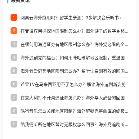
最新资讯
网易云海外能用吗？留学生亲测：3步解决音乐听书+银行视频地区限制
1
在菲律宾用探探地区限制怎么办？海外游子的数字乡愁与破局之道
2
在缅甸用海通证券有地区限制怎么办？海外党必看的全场景回国加速指南
3
海外追剧党的福音：如何用咪咕破解地区限制，重温国内精彩
4
海外看爱奇艺地区限制怎么办？留学生亲测有效的回国加速器选择指南
5
芒果TV在马来西亚用不了怎么办？解锁海外追剧新姿势
6
在意大利打不开海通证券怎么办？海外华人必备的回国加速指南（附2026世界杯观赛秘籍）
7
酷狗音乐怎么关闭地区限制？海外解锁完整曲库的终极指南
8
酷我畅听所在地区暂时无版权怎么回事？海外党追剧听歌的破局指南
9