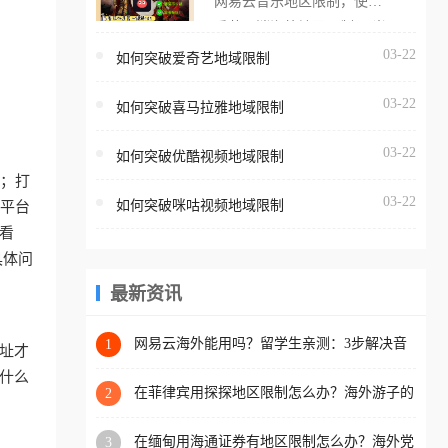
网易云音乐地区限制，使用
海外用户如香港、澳门、台
番茄取消海外地区限制。 当
湾、美国、加拿大、澳大利
在海外打开网易云音乐，却
03-22
如何突破爱奇艺地域限制
亚、欧洲等国家和地区时，
突然弹出“由于版权限制，您
腾讯视频也会像其他音乐平
03-22
所在的地区无法播放”的提示
如何突破喜马拉雅地域限制
台一样，出现地区及版权限
语。 海外用户如香港、澳
制问题，且仅能在中国大陆
03-22
如何突破优酷视频地域限制
门、台湾、美国、加拿大、
地区播放。 遇到这个问题的
”；打
澳大利亚、欧洲等国家和地
朋友们，使用番茄回国加速
03-22
如何突破咪咕视频地域限制
育平台
区时，网易云音乐也会像其
器，即可解决「海外用户收
看
他音乐平台一样，出现地区
听腾讯视频地区版权限制」
具体问
及版权限制问题，且仅能在
的问题，无论人在香港、澳
中国大陆地区播放。 遇到这
最新资讯
门、台湾、美国、加拿大、
个问题的朋友们，使用番茄
澳大利亚、欧洲等国家和地
回国加速器，即可解决「海
网易云海外能用吗？留学生亲测：3步解决音
1
区工作、留学、定居等，都
址才
乐听书+银行视频地区限制
外用户收听网易云音乐地区
可以使用，不再因地区和版
什么
版权限制」的问题，无论人
在菲律宾用探探地区限制怎么办？海外游子的
2
权限制所困扰。
数字乡愁与破局之道
在香港、澳门、台湾、美
在缅甸用海通证券有地区限制怎么办？海外党
3
国、加拿大、澳大利亚、欧