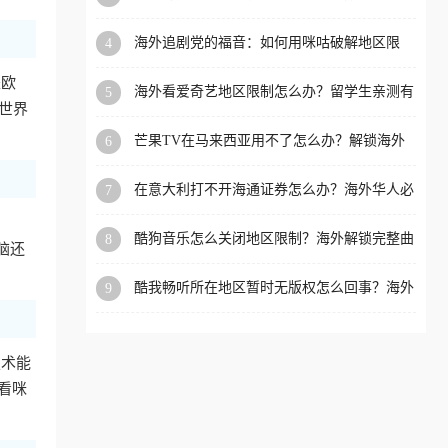
必看的全场景回国加速指南
洲等国家和地区工作、留
海外追剧党的福音：如何用咪咕破解地区限
4
学、定居等，都可以使用，
制，重温国内精彩
不再因地区和版权限制所困
是欧
海外看爱奇艺地区限制怎么办？留学生亲测有
5
扰。
世界
效的回国加速器选择指南
芒果TV在马来西亚用不了怎么办？解锁海外
6
追剧新姿势
在意大利打不开海通证券怎么办？海外华人必
7
备的回国加速指南（附2026世界杯观赛秘籍）
、
酷狗音乐怎么关闭地区限制？海外解锁完整曲
8
脑还
库的终极指南
酷我畅听所在地区暂时无版权怎么回事？海外
9
党追剧听歌的破局指南
技术能
看咪