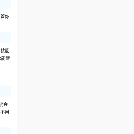
不管你
服就能
你能继
统会
，不用