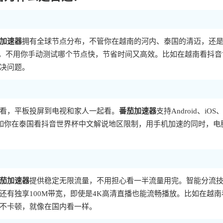
加速器
拥有全球节点分布，不管你在越南的河内、泰国的清迈，还
路，不用你手动测试哪个节点快，节省时间又高效。比如在越南看抖音
决问题。
看，平板投屏到电视和家人一起看。
番茄加速器
支持Android、iOS
。比如你在泰国看抖音世界杯中文解说地区限制，用手机加速的同时，电
茄加速器
提供稳定无限流量，不用担心看一半流量用完。智能分流
有独享100M带宽，即使是4K高清直播也能流畅播放。比如在越南
不卡顿，就像在国内看一样。