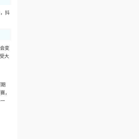
后，抖
P会变
受大
赛期
比赛，
赛一