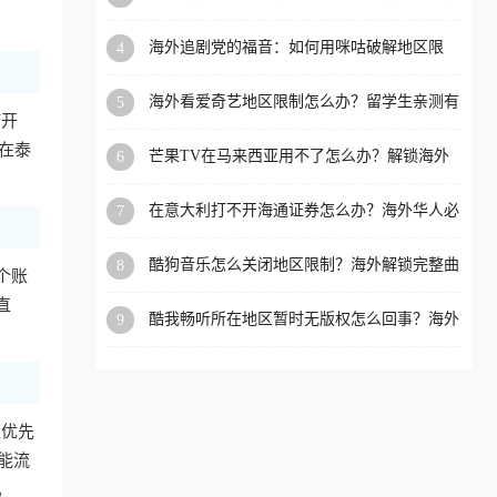
必看的全场景回国加速指南
洲等国家和地区工作、留
海外追剧党的福音：如何用咪咕破解地区限
4
学、定居等，都可以使用，
制，重温国内精彩
不再因地区和版权限制所困
海外看爱奇艺地区限制怎么办？留学生亲测有
5
扰。
打开
效的回国加速器选择指南
在泰
芒果TV在马来西亚用不了怎么办？解锁海外
6
追剧新姿势
在意大利打不开海通证券怎么办？海外华人必
7
备的回国加速指南（附2026世界杯观赛秘籍）
酷狗音乐怎么关闭地区限制？海外解锁完整曲
8
一个账
库的终极指南
直
酷我畅听所在地区暂时无版权怎么回事？海外
9
党追剧听歌的破局指南
量优先
能流
。