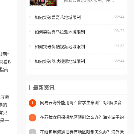
网易云音乐地区限制，使用
海外用户如香港、澳门、台
番茄取消海外地区限制。 当
湾、美国、加拿大、澳大利
在海外打开网易云音乐，却
03-22
如何突破爱奇艺地域限制
亚、欧洲等国家和地区时，
突然弹出“由于版权限制，您
腾讯视频也会像其他音乐平
03-22
所在的地区无法播放”的提示
如何突破喜马拉雅地域限制
台一样，出现地区及版权限
语。 海外用户如香港、澳
制问题，且仅能在中国大陆
03-22
如何突破优酷视频地域限制
门、台湾、美国、加拿大、
地区播放。 遇到这个问题的
限制”
澳大利亚、欧洲等国家和地
朋友们，使用番茄回国加速
03-22
如何突破咪咕视频地域限制
港看B
区时，网易云音乐也会像其
器，即可解决「海外用户收
指南
他音乐平台一样，出现地区
听腾讯视频地区版权限制」
及版权限制问题，且仅能在
的问题，无论人在香港、澳
中国大陆地区播放。 遇到这
最新资讯
门、台湾、美国、加拿大、
个问题的朋友们，使用番茄
澳大利亚、欧洲等国家和地
果屏幕
回国加速器，即可解决「海
网易云海外能用吗？留学生亲测：3步解决音
1
区工作、留学、定居等，都
港的
乐听书+银行视频地区限制
外用户收听网易云音乐地区
可以使用，不再因地区和版
常只
版权限制」的问题，无论人
在菲律宾用探探地区限制怎么办？海外游子的
2
权限制所困扰。
就是一
数字乡愁与破局之道
在香港、澳门、台湾、美
在缅甸用海通证券有地区限制怎么办？海外党
3
国、加拿大、澳大利亚、欧