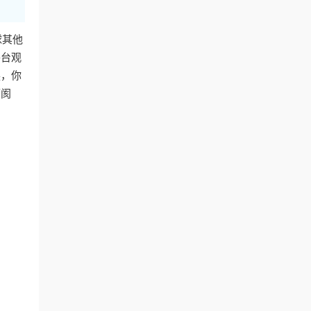
球其他
平台观
换，你
隔阂