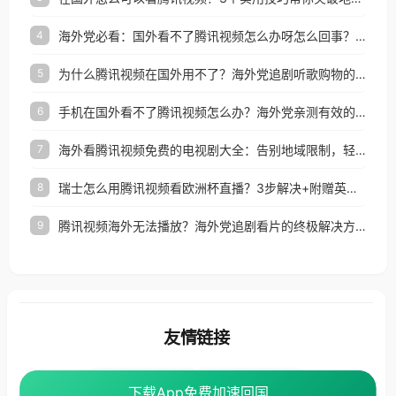
海外党必看：国外看不了腾讯视频怎么办呀怎么回事？3步解决地区限制
4
为什么腾讯视频在国外用不了？海外党追剧听歌购物的终极解决方案
5
手机在国外看不了腾讯视频怎么办？海外党亲测有效的追剧自由指南
6
海外看腾讯视频免费的电视剧大全：告别地域限制，轻松追剧的实用指南
7
瑞士怎么用腾讯视频看欧洲杯直播？3步解决+附赠英国多米音乐爱奇艺省钱攻略
8
腾讯视频海外无法播放？海外党追剧看片的终极解决方案来了
9
友情链接
海外回国加速器
番茄加速器
下载App免费加速回国
下载App免费加速回国