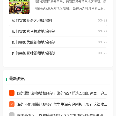
海外使用网易云音乐，遇到网易云音乐地区限制，使
像其他音乐平台一样，出现地区及版权限制问题，且
用番茄取消海外地区限制。 当在海外打开网易云音
仅能在中国大陆地区播放。 遇到这个问题的朋友们，
乐，却突然弹出“由于版权限制，您所在的地区无法
使用番茄回国加速器，即可解决「海外用户收听腾讯
如何突破爱奇艺地域限制
03-22
播放”的提示语。 海外用户如香港、澳门、台湾、美
视频地区版权限制」的问题，无论人在香港、澳门、
国、加拿大、澳大利亚、欧洲等国家和地区时，网易
如何突破喜马拉雅地域限制
03-22
台湾、美国、加拿大、澳大利亚、欧洲等国家和地区
云音乐也会像其他音乐平台一样，出现地区及版权限
工作、留学、定居等，都可以使用，不再因地区和版
如何突破优酷视频地域限制
03-22
制问题，且仅能在中国大陆地区播放。 遇到这个问题
权限制所困扰。
的朋友们，使用番茄回国加速器，即可解决「海外用
如何突破咪咕视频地域限制
03-22
户收听网易云音乐地区版权限制」的问题，无论人在
香港、澳门、台湾、美国、加拿大、澳大利亚、欧洲
等国家和地区工作、留学、定居等，都可以使用，不
再因地区和版权限制所困扰。
最新资讯
国外腾讯视频版权限制？海外党这样选回国加速器，追剧听歌办事全搞定
1
海外不能用腾讯视频？留学生深夜追剧被卡哭？这篇攻略帮你一键回国看剧听歌
2
在国外怎么可以看腾讯视频？3个实用技巧帮你突破地域限制（附避坑指南）
3