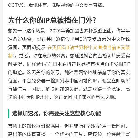
CCTV5、腾讯体育、咪咕视频的中文赛事直播。
为什么你的IP总被挡在门外？
想象一下这个场景：2026年美加墨世界杯激战正酣，你早早
准备好零食，想在英国的宿舍里用B站享受熟悉的中文解说
氛围，页面却提示“
在英国看B站世界杯中文直播当前IP受限
制
”。或者，你在东京的公寓，想通过抖音的直播切片感受实
时赛况，同样遭遇“在日本看抖音世界杯直播当前IP受限制”
的尴尬。这无关你的账号，纯粹是网络地址暴露了你的真实
位置。平台服务器一检测到非中国内地的IP，便会立即切断
直播信号。因此，解决问题的关键，就是获得一个稳定、高
速的中国大陆IP地址，这正是回国加速器的用武之地。
选择加速器，你需要关注这些核心功能
市场上的加速器琳琅满目，但并非所有都适合用于长时间、
高码率的体育直播。一个优秀的工具，应该像一位经验丰富