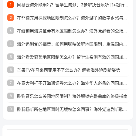
网易云海外能用吗？留学生亲测：3步解决音乐听书+银行视频地区限制
1
在菲律宾用探探地区限制怎么办？海外游子的数字乡愁与破局之道
2
在缅甸用海通证券有地区限制怎么办？海外党必看的全场景回国加速指南
3
海外追剧党的福音：如何用咪咕破解地区限制，重温国内精彩
4
海外看爱奇艺地区限制怎么办？留学生亲测有效的回国加速器选择指南
5
芒果TV在马来西亚用不了怎么办？解锁海外追剧新姿势
6
在意大利打不开海通证券怎么办？海外华人必备的回国加速指南（附2026世界杯观赛秘籍）
7
酷狗音乐怎么关闭地区限制？海外解锁完整曲库的终极指南
8
酷我畅听所在地区暂时无版权怎么回事？海外党追剧听歌的破局指南
9