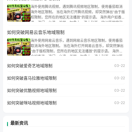
海外使用腾讯视频，遇到腾讯视频地区限制，使用番茄取消
海外地区限制。 当在海外打开腾讯视频，却突然弹出“由于版
权限制，您所在的地区无法播放”的提示语。 海外用户如香
港、澳门、台湾、美国、加拿大、澳大利亚、欧洲等国家和
地区时，腾讯视频也会像其他音乐平台一样，出现地区及版
如何突破网易云音乐地域限制
权限制问题，且仅能在中国大陆地区播放。 遇到这个问题的
朋友们，使用番茄回国加速器，即可解决「海外用户收听腾
海外使用网易云音乐，遇到网易云音乐地区限制，使用番茄
讯视频地区版权限制」的问题，无论人在香港、澳门、台
取消海外地区限制。 当在海外打开网易云音乐，却突然弹出
湾、美国、加拿大、澳大利亚、欧洲等国家和地区工作、留
“由于版权限制，您所在的地区无法播放”的提示语。 海外用
学、定居等，都可以使用，不再因地区和版权限制所困扰。
户如香港、澳门、台湾、美国、加拿大、澳大利亚、欧洲等
国家和地区时，网易云音乐也会像其他音乐平台一样，出现
如何突破爱奇艺地域限制
03-22
地区及版权限制问题，且仅能在中国大陆地区播放。 遇到这
个问题的朋友们，使用番茄回国加速器，即可解决「海外用
如何突破喜马拉雅地域限制
户收听网易云音乐地区版权限制」的问题，无论人在香港、
03-22
澳门、台湾、美国、加拿大、澳大利亚、欧洲等国家和地区
工作、留学、定居等，都可以使用，不再因地区和版权限制
如何突破优酷视频地域限制
03-22
所困扰。
如何突破咪咕视频地域限制
03-22
最新资讯