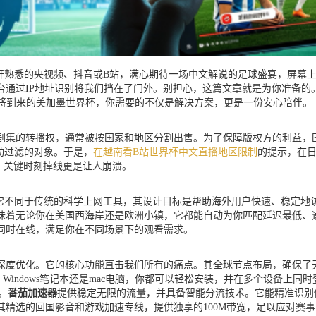
开熟悉的央视频、抖音或B站，满心期待一场中文解说的足球盛宴，屏幕上
台通过IP地址识别将我们挡在了门外。别担心，这篇文章就是为你准备的
即将到来的美加墨世界杯，你需要的不仅是解决方案，更是一份安心陪伴。
剧集的转播权，通常被按国家和地区分割出售。为了保障版权方的利益，
动过滤的对象。于是，
在越南看B站世界杯中文直播地区限制
的提示，在
T，关键时刻掉线更是让人崩溃。
。它不同于传统的科学上网工具，其设计目标是帮助海外用户快速、稳定地
味着无论你在美国西海岸还是欧洲小镇，它都能自动为你匹配延迟最低、
同时在线，满足你在不同场景下的观看需求。
深度优化。它的核心功能直击我们所有的痛点。其全球节点布局，确保了
Pad、Windows笔记本还是mac电脑，你都可以轻松安装，并在多个设
。
番茄加速器
提供稳定无限的流量，并具备智能分流技术。它能精准识别
其精选的回国影音和游戏加速专线，提供独享的100M带宽，足以应对赛