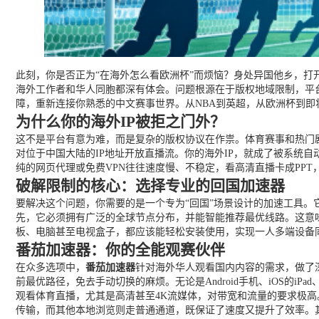
此刻，你是否正为“在海外怎么看欧洲杯”而烦恼？身处异国他乡，打
海外工作者和华人同胞都深有体会。问题根源在于版权地域限制，平
障，重新连接你熟悉的中文赛事世界。从NBA到英超，从欧洲杯到
为什么你的海外IP被拒之门外？
这不是平台有意为难，而是复杂的版权协议在作祟。体育赛事和热门
对位于中国大陆的IP地址开放直播流。你的海外IP，就成了被系统自
纯的网页代理或免费VPN往往速度慢、不稳定，看高清直播卡成PP
破解限制的核心：选择专业的回国加速器
要解决这个问题，你需要的是一个专为“回国”场景设计的加速工具
先，它必须拥有广泛的全球节点分布，并能智能推荐最优线路。这意
板、电脑甚至电视盒子，都应该能轻松安装使用，实现一人多端设备
番茄加速器：你的全能观赛伙伴
在众多选项中，
番茄加速器
针对海外华人观看国内内容的需求，做了
前最优路径，免去手动切换的麻烦。无论是Android手机、iOS的i
观看体育直播，尤其是高清甚至4K流媒体，对带宽和流量的要求极高
传输，而其他本地浏览则走普通通道，既保证了速度又提升了效率。