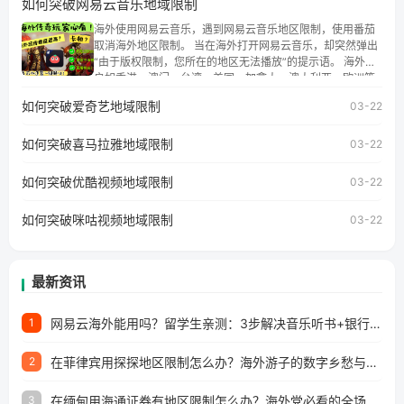
如何突破网易云音乐地域限制
权限制问题，且仅能在中国大陆地区播放。 遇到这个问题的
朋友们，使用番茄回国加速器，即可解决「海外用户收听腾
海外使用网易云音乐，遇到网易云音乐地区限制，使用番茄
讯视频地区版权限制」的问题，无论人在香港、澳门、台
取消海外地区限制。 当在海外打开网易云音乐，却突然弹出
湾、美国、加拿大、澳大利亚、欧洲等国家和地区工作、留
“由于版权限制，您所在的地区无法播放”的提示语。 海外用
学、定居等，都可以使用，不再因地区和版权限制所困扰。
户如香港、澳门、台湾、美国、加拿大、澳大利亚、欧洲等
国家和地区时，网易云音乐也会像其他音乐平台一样，出现
如何突破爱奇艺地域限制
03-22
地区及版权限制问题，且仅能在中国大陆地区播放。 遇到这
个问题的朋友们，使用番茄回国加速器，即可解决「海外用
如何突破喜马拉雅地域限制
户收听网易云音乐地区版权限制」的问题，无论人在香港、
03-22
澳门、台湾、美国、加拿大、澳大利亚、欧洲等国家和地区
工作、留学、定居等，都可以使用，不再因地区和版权限制
如何突破优酷视频地域限制
03-22
所困扰。
如何突破咪咕视频地域限制
03-22
最新资讯
网易云海外能用吗？留学生亲测：3步解决音乐听书+银行视频地区限制
1
在菲律宾用探探地区限制怎么办？海外游子的数字乡愁与破局之道
2
在缅甸用海通证券有地区限制怎么办？海外党必看的全场景回国加速指南
3