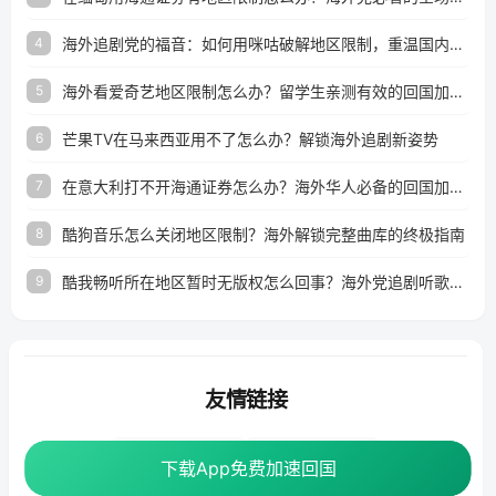
海外追剧党的福音：如何用咪咕破解地区限制，重温国内精彩
4
海外看爱奇艺地区限制怎么办？留学生亲测有效的回国加速器选择指南
5
芒果TV在马来西亚用不了怎么办？解锁海外追剧新姿势
6
在意大利打不开海通证券怎么办？海外华人必备的回国加速指南（附2026世界杯观赛秘籍）
7
酷狗音乐怎么关闭地区限制？海外解锁完整曲库的终极指南
8
酷我畅听所在地区暂时无版权怎么回事？海外党追剧听歌的破局指南
9
友情链接
海外回国加速器
番茄加速器
下载App免费加速回国
下载App免费加速回国