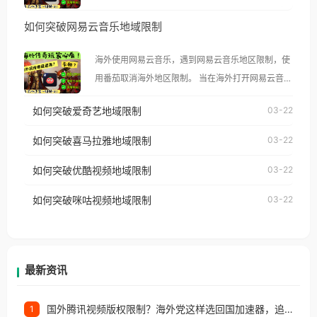
然弹出“由于版权限制，您所在的地区无法播放”的提
如何突破网易云音乐地域限制
示语。 海外用户如香港、澳门、台湾、美国、加拿
大、澳大利亚、欧洲等国家和地区时，腾讯视频也会
海外使用网易云音乐，遇到网易云音乐地区限制，使
像其他音乐平台一样，出现地区及版权限制问题，且
用番茄取消海外地区限制。 当在海外打开网易云音
仅能在中国大陆地区播放。 遇到这个问题的朋友们，
乐，却突然弹出“由于版权限制，您所在的地区无法
使用番茄回国加速器，即可解决「海外用户收听腾讯
如何突破爱奇艺地域限制
03-22
播放”的提示语。 海外用户如香港、澳门、台湾、美
视频地区版权限制」的问题，无论人在香港、澳门、
国、加拿大、澳大利亚、欧洲等国家和地区时，网易
如何突破喜马拉雅地域限制
03-22
台湾、美国、加拿大、澳大利亚、欧洲等国家和地区
云音乐也会像其他音乐平台一样，出现地区及版权限
工作、留学、定居等，都可以使用，不再因地区和版
如何突破优酷视频地域限制
03-22
制问题，且仅能在中国大陆地区播放。 遇到这个问题
权限制所困扰。
的朋友们，使用番茄回国加速器，即可解决「海外用
如何突破咪咕视频地域限制
03-22
户收听网易云音乐地区版权限制」的问题，无论人在
香港、澳门、台湾、美国、加拿大、澳大利亚、欧洲
等国家和地区工作、留学、定居等，都可以使用，不
再因地区和版权限制所困扰。
最新资讯
国外腾讯视频版权限制？海外党这样选回国加速器，追剧听歌办事全搞定
1