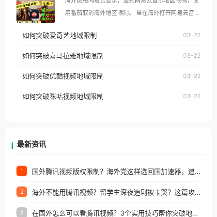
海外使用网易云音乐，遇到网易云音乐地区限制，使
像其他音乐平台一样，出现地区及版权限制问题，且
用番茄取消海外地区限制。 当在海外打开网易云音
仅能在中国大陆地区播放。 遇到这个问题的朋友们，
乐，却突然弹出“由于版权限制，您所在的地区无法
使用番茄回国加速器，即可解决「海外用户收听腾讯
如何突破爱奇艺地域限制
03-22
播放”的提示语。 海外用户如香港、澳门、台湾、美
视频地区版权限制」的问题，无论人在香港、澳门、
国、加拿大、澳大利亚、欧洲等国家和地区时，网易
如何突破喜马拉雅地域限制
03-22
台湾、美国、加拿大、澳大利亚、欧洲等国家和地区
云音乐也会像其他音乐平台一样，出现地区及版权限
工作、留学、定居等，都可以使用，不再因地区和版
如何突破优酷视频地域限制
03-22
制问题，且仅能在中国大陆地区播放。 遇到这个问题
权限制所困扰。
的朋友们，使用番茄回国加速器，即可解决「海外用
如何突破咪咕视频地域限制
03-22
户收听网易云音乐地区版权限制」的问题，无论人在
香港、澳门、台湾、美国、加拿大、澳大利亚、欧洲
等国家和地区工作、留学、定居等，都可以使用，不
再因地区和版权限制所困扰。
最新资讯
国外腾讯视频版权限制？海外党这样选回国加速器，追剧听歌办事全搞定
1
海外不能用腾讯视频？留学生深夜追剧被卡哭？这篇攻略帮你一键回国看剧听歌
2
在国外怎么可以看腾讯视频？3个实用技巧帮你突破地域限制（附避坑指南）
3