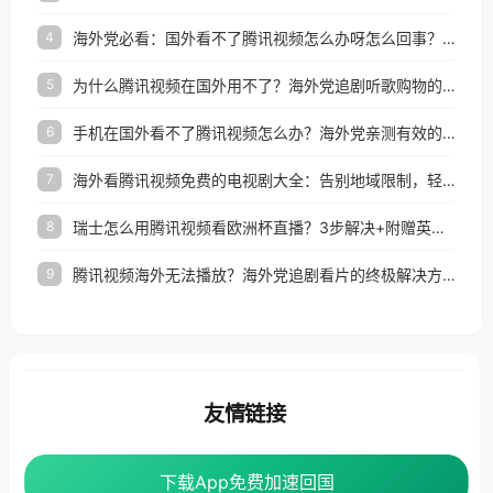
海外党必看：国外看不了腾讯视频怎么办呀怎么回事？3步解决地区限制
4
为什么腾讯视频在国外用不了？海外党追剧听歌购物的终极解决方案
5
手机在国外看不了腾讯视频怎么办？海外党亲测有效的追剧自由指南
6
海外看腾讯视频免费的电视剧大全：告别地域限制，轻松追剧的实用指南
7
瑞士怎么用腾讯视频看欧洲杯直播？3步解决+附赠英国多米音乐爱奇艺省钱攻略
8
腾讯视频海外无法播放？海外党追剧看片的终极解决方案来了
9
友情链接
海外回国加速器
番茄加速器
下载App免费加速回国
下载App免费加速回国