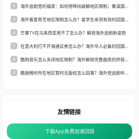
海外追剧党的福音：如何用咪咕破解地区限制，重温国内精彩
4
海外看爱奇艺地区限制怎么办？留学生亲测有效的回国加速器选择指南
5
芒果TV在马来西亚用不了怎么办？解锁海外追剧新姿势
6
在意大利打不开海通证券怎么办？海外华人必备的回国加速指南（附2026世界杯观赛秘籍）
7
酷狗音乐怎么关闭地区限制？海外解锁完整曲库的终极指南
8
酷我畅听所在地区暂时无版权怎么回事？海外党追剧听歌的破局指南
9
友情链接
海外回国加速器
番茄加速器
下载App免费加速回国
下载App免费加速回国