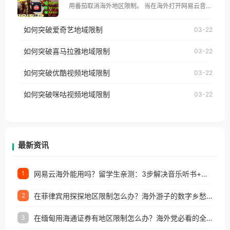
用番茄取消海外地区限制。 当在海外打开网易云音
仅能在中国大陆地区播放。 遇到这个问题的朋友们，
乐，却突然弹出“由于版权限制，您所在的地区无法
使用番茄回国加速器，即可解决「海外用户收听腾讯
如何突破爱奇艺地域限制
03-22
播放”的提示语。 海外用户如香港、澳门、台湾、美
视频地区版权限制」的问题，无论人在香港、澳门、
国、加拿大、澳大利亚、欧洲等国家和地区时，网易
如何突破喜马拉雅地域限制
03-22
台湾、美国、加拿大、澳大利亚、欧洲等国家和地区
云音乐也会像其他音乐平台一样，出现地区及版权限
工作、留学、定居等，都可以使用，不再因地区和版
如何突破优酷视频地域限制
03-22
制问题，且仅能在中国大陆地区播放。 遇到这个问题
权限制所困扰。
的朋友们，使用番茄回国加速器，即可解决「海外用
如何突破咪咕视频地域限制
03-22
户收听网易云音乐地区版权限制」的问题，无论人在
香港、澳门、台湾、美国、加拿大、澳大利亚、欧洲
等国家和地区工作、留学、定居等，都可以使用，不
再因地区和版权限制所困扰。
最新资讯
网易云海外能用吗？留学生亲测：3步解决音乐听书+银行视频地区限制
1
在菲律宾用探探地区限制怎么办？海外游子的数字乡愁与破局之道
2
在缅甸用海通证券有地区限制怎么办？海外党必看的全场景回国加速指南
3