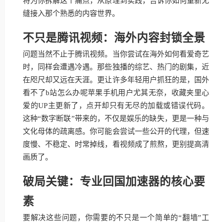
将为你拆解这个痛点，从原理到实践，告诉你如何重新无
缝接入那个熟悉的内容世界。
不只是腾讯视频：海外内容封锁全景
问题当然不止于腾讯视频。当你尝试在海外如何看爱奇艺
时，同样会遭遇冷遇。那些独播的综艺、热门的剧集，近
在咫尺却又远在天涯。更让许多年轻用户抓狂的是，国外
看不了b站怎么办呢苹果手机用户尤其无奈，收藏夹里心
爱的UP主更新了，点开却只有无尽的加载或错误代码。
这种“数字断联”带来的，不仅是娱乐的缺失，更是一种与
文化母体的疏离感。你可能会尝试一些公开的代理，但速
度慢、不稳定、时常掉线，看视频成了煎熬，更别提高清
画质了。
破局关键：专业回国加速器的核心要
素
要解决这些问题，你需要的不只是一个简单的“翻墙”工