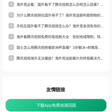
海外党必看：国外看不了腾讯视频怎么办呀怎么回事？3步解决地区限制
4
为什么腾讯视频在国外用不了？海外党追剧听歌购物的终极解决方案
5
手机在国外看不了腾讯视频怎么办？海外党亲测有效的追剧自由指南
6
海外看腾讯视频免费的电视剧大全：告别地域限制，轻松追剧的实用指南
7
瑞士怎么用腾讯视频看欧洲杯直播？3步解决+附赠英国多米音乐爱奇艺省钱攻略
8
腾讯视频海外无法播放？海外党追剧看片的终极解决方案来了
9
友情链接
海外回国加速器
番茄加速器
下载App免费加速回国
下载App免费加速回国