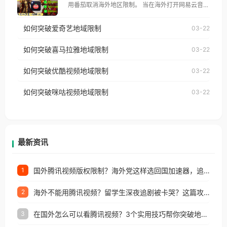
用番茄取消海外地区限制。 当在海外打开网易云音
仅能在中国大陆地区播放。 遇到这个问题的朋友们，
乐，却突然弹出“由于版权限制，您所在的地区无法
使用番茄回国加速器，即可解决「海外用户收听腾讯
如何突破爱奇艺地域限制
03-22
播放”的提示语。 海外用户如香港、澳门、台湾、美
视频地区版权限制」的问题，无论人在香港、澳门、
国、加拿大、澳大利亚、欧洲等国家和地区时，网易
如何突破喜马拉雅地域限制
03-22
台湾、美国、加拿大、澳大利亚、欧洲等国家和地区
云音乐也会像其他音乐平台一样，出现地区及版权限
工作、留学、定居等，都可以使用，不再因地区和版
如何突破优酷视频地域限制
03-22
制问题，且仅能在中国大陆地区播放。 遇到这个问题
权限制所困扰。
的朋友们，使用番茄回国加速器，即可解决「海外用
如何突破咪咕视频地域限制
03-22
户收听网易云音乐地区版权限制」的问题，无论人在
香港、澳门、台湾、美国、加拿大、澳大利亚、欧洲
等国家和地区工作、留学、定居等，都可以使用，不
再因地区和版权限制所困扰。
最新资讯
国外腾讯视频版权限制？海外党这样选回国加速器，追剧听歌办事全搞定
1
海外不能用腾讯视频？留学生深夜追剧被卡哭？这篇攻略帮你一键回国看剧听歌
2
在国外怎么可以看腾讯视频？3个实用技巧帮你突破地域限制（附避坑指南）
3