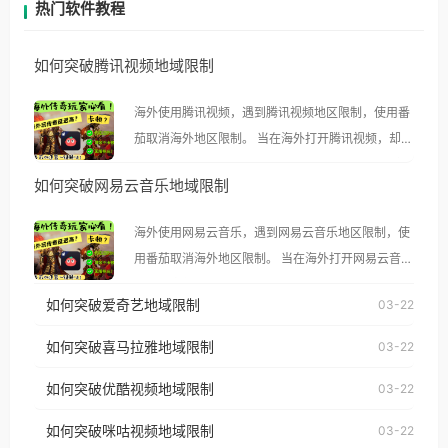
热门软件教程
如何突破腾讯视频地域限制
海外使用腾讯视频，遇到腾讯视频地区限制，使用番
茄取消海外地区限制。 当在海外打开腾讯视频，却突
然弹出“由于版权限制，您所在的地区无法播放”的提
如何突破网易云音乐地域限制
示语。 海外用户如香港、澳门、台湾、美国、加拿
大、澳大利亚、欧洲等国家和地区时，腾讯视频也会
海外使用网易云音乐，遇到网易云音乐地区限制，使
像其他音乐平台一样，出现地区及版权限制问题，且
用番茄取消海外地区限制。 当在海外打开网易云音
仅能在中国大陆地区播放。 遇到这个问题的朋友们，
乐，却突然弹出“由于版权限制，您所在的地区无法
使用番茄回国加速器，即可解决「海外用户收听腾讯
如何突破爱奇艺地域限制
03-22
播放”的提示语。 海外用户如香港、澳门、台湾、美
视频地区版权限制」的问题，无论人在香港、澳门、
国、加拿大、澳大利亚、欧洲等国家和地区时，网易
如何突破喜马拉雅地域限制
03-22
台湾、美国、加拿大、澳大利亚、欧洲等国家和地区
云音乐也会像其他音乐平台一样，出现地区及版权限
工作、留学、定居等，都可以使用，不再因地区和版
如何突破优酷视频地域限制
03-22
制问题，且仅能在中国大陆地区播放。 遇到这个问题
权限制所困扰。
的朋友们，使用番茄回国加速器，即可解决「海外用
如何突破咪咕视频地域限制
03-22
户收听网易云音乐地区版权限制」的问题，无论人在