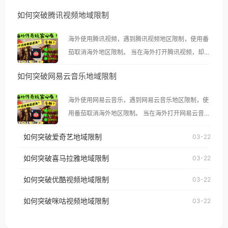
如何突破腾讯视频地域限制
海外使用腾讯视频，遇到腾讯视频地区限制，使用番
茄取消海外地区限制。 当在海外打开腾讯视频，却突
然弹出“由于版权限制，您所在的地区无法播放”的提
如何突破网易云音乐地域限制
示语。 海外用户如香港、澳门、台湾、美国、加拿
大、澳大利亚、欧洲等国家和地区时，腾讯视频也会
海外使用网易云音乐，遇到网易云音乐地区限制，使
像其他音乐平台一样，出现地区及版权限制问题，且
用番茄取消海外地区限制。 当在海外打开网易云音
仅能在中国大陆地区播放。 遇到这个问题的朋友们，
乐，却突然弹出“由于版权限制，您所在的地区无法
使用番茄回国加速器，即可解决「海外用户收听腾讯
如何突破爱奇艺地域限制
03-22
播放”的提示语。 海外用户如香港、澳门、台湾、美
视频地区版权限制」的问题，无论人在香港、澳门、
国、加拿大、澳大利亚、欧洲等国家和地区时，网易
如何突破喜马拉雅地域限制
03-22
台湾、美国、加拿大、澳大利亚、欧洲等国家和地区
云音乐也会像其他音乐平台一样，出现地区及版权限
工作、留学、定居等，都可以使用，不再因地区和版
如何突破优酷视频地域限制
03-22
制问题，且仅能在中国大陆地区播放。 遇到这个问题
权限制所困扰。
的朋友们，使用番茄回国加速器，即可解决「海外用
如何突破咪咕视频地域限制
03-22
户收听网易云音乐地区版权限制」的问题，无论人在
香港、澳门、台湾、美国、加拿大、澳大利亚、欧洲