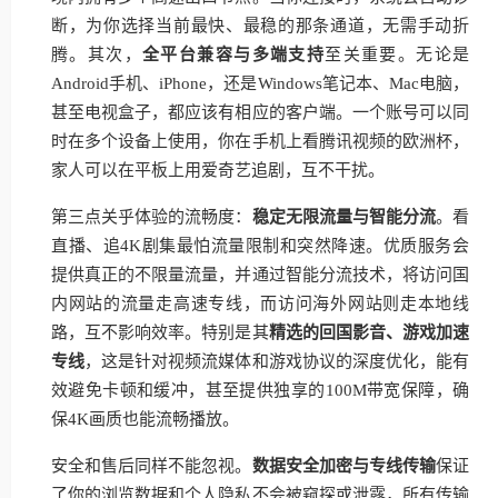
断，为你选择当前最快、最稳的那条通道，无需手动折
腾。其次，
全平台兼容与多端支持
至关重要。无论是
Android手机、iPhone，还是Windows笔记本、Mac电脑，
甚至电视盒子，都应该有相应的客户端。一个账号可以同
时在多个设备上使用，你在手机上看腾讯视频的欧洲杯，
家人可以在平板上用爱奇艺追剧，互不干扰。
第三点关乎体验的流畅度：
稳定无限流量与智能分流
。看
直播、追4K剧集最怕流量限制和突然降速。优质服务会
提供真正的不限量流量，并通过智能分流技术，将访问国
内网站的流量走高速专线，而访问海外网站则走本地线
路，互不影响效率。特别是其
精选的回国影音、游戏加速
专线
，这是针对视频流媒体和游戏协议的深度优化，能有
效避免卡顿和缓冲，甚至提供独享的100M带宽保障，确
保4K画质也能流畅播放。
安全和售后同样不能忽视。
数据安全加密与专线传输
保证
了你的浏览数据和个人隐私不会被窥探或泄露，所有传输