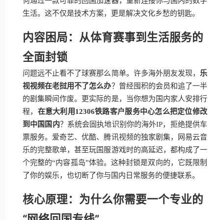
何通过一款可靠的回国加速器，重新连接你与国内的数字
生活。这不仅是技术方案，更是解决文化乡愁的钥匙。
内容困局：从体育赛事到生活服务的
全面封锁
问题远不止看不了球赛那么简单。许多海外朋友发现，
乐
视视频在老挝用不了怎么办
？曾经囤积的会员和追了一半
的剧集瞬间作废。更实际的是，当你想为国内家人安排行
程，
在意大利用12306铁路客户服务中心怎么把定位修改
到中国国内
？系统会固执地识别你的海外IP，拒绝提供车
票服务。爱奇艺、优酷、腾讯视频的独家剧集，网易云音
乐的完整歌单，甚至玩国服游戏时的高延迟，都构成了一
个完整的“内容孤岛”体验。这种封锁是双向的，它既限制
了你的娱乐，也切断了你与国内日常服务的便捷联系。
核心原理：为什么你需要一个专业的
“网络回国专线”