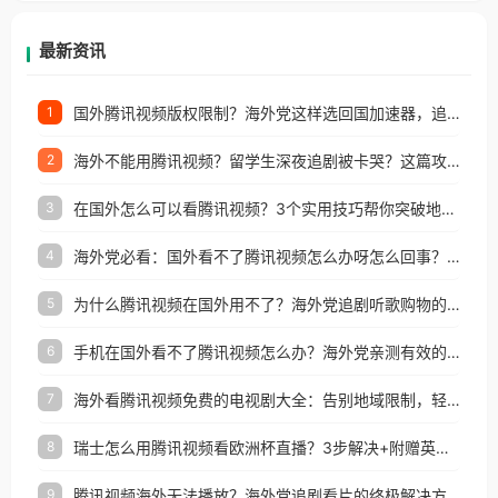
等国家和地区工作、留学、定居等，都可以使用，不
再因地区和版权限制所困扰。
最新资讯
国外腾讯视频版权限制？海外党这样选回国加速器，追剧听歌办事全搞定
1
海外不能用腾讯视频？留学生深夜追剧被卡哭？这篇攻略帮你一键回国看剧听歌
2
在国外怎么可以看腾讯视频？3个实用技巧帮你突破地域限制（附避坑指南）
3
海外党必看：国外看不了腾讯视频怎么办呀怎么回事？3步解决地区限制
4
为什么腾讯视频在国外用不了？海外党追剧听歌购物的终极解决方案
5
手机在国外看不了腾讯视频怎么办？海外党亲测有效的追剧自由指南
6
海外看腾讯视频免费的电视剧大全：告别地域限制，轻松追剧的实用指南
7
瑞士怎么用腾讯视频看欧洲杯直播？3步解决+附赠英国多米音乐爱奇艺省钱攻略
8
腾讯视频海外无法播放？海外党追剧看片的终极解决方案来了
9